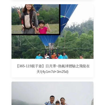
【365-119親子遊】日月潭~熱氣球體驗之飛龍在
天!(4y1m7d+3m25d)