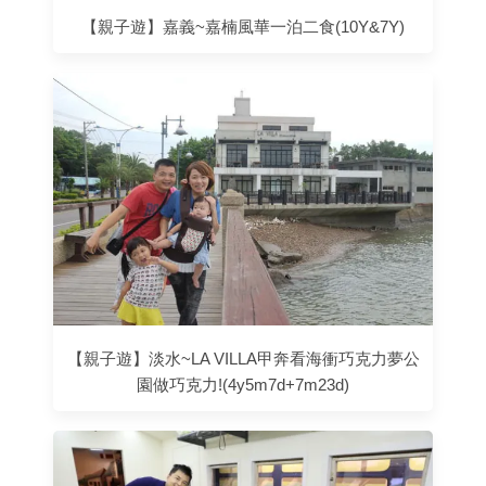
【親子遊】嘉義~嘉楠風華一泊二食(10Y&7Y)
【親子遊】淡水~LA VILLA甲奔看海衝巧克力夢公
園做巧克力!(4y5m7d+7m23d)