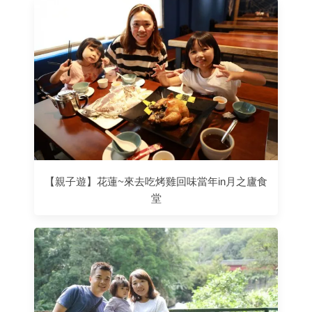
【親子遊】花蓮~來去吃烤雞回味當年in月之廬食
堂