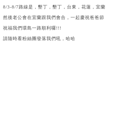
8/3-8/7路線是，墾丁，墾丁，台東，花蓮，宜蘭
然後老公會在宜蘭跟我們會合，一起慶祝爸爸節
祝福我們環島一路順利囉!!!
請隨時看粉絲團發落我們吼，哈哈