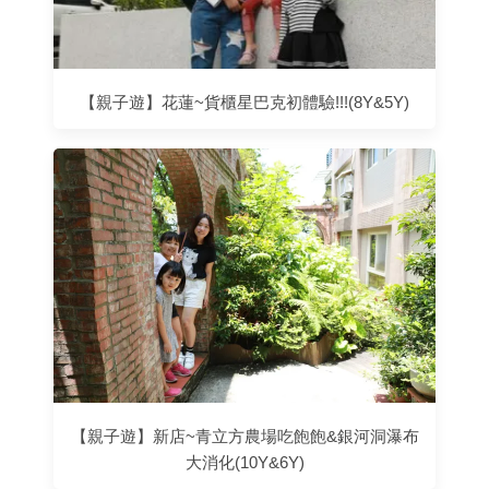
【親子遊】花蓮~貨櫃星巴克初體驗!!!(8Y&5Y)
【親子遊】新店~青立方農場吃飽飽&銀河洞瀑布
大消化(10Y&6Y)