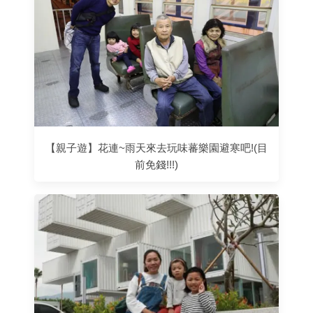
【親子遊】花連~雨天來去玩味蕃樂園避寒吧!(目
前免錢!!!)