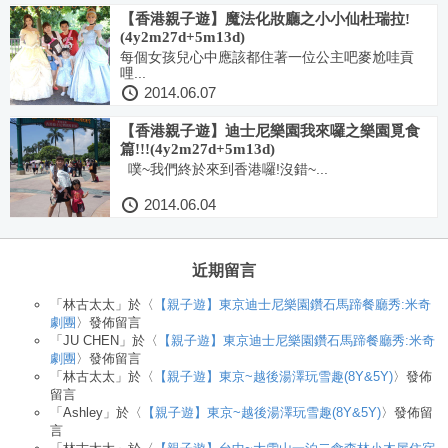
【香港親子遊】魔法化妝廳之小小仙杜瑞拉!
(4y2m27d+5m13d)
每個女孩兒心中應該都住著一位公主吧麥尬哇貢
哩...
2014.06.07
【香港親子遊】迪士尼樂園我來囉之樂園覓食
篇!!!(4y2m27d+5m13d)
噗~我們終於來到香港囉!沒錯~...
2014.06.04
近期留言
「
林古太太
」於〈
【親子遊】東京迪士尼樂園鑽石馬蹄餐廳秀:米奇
劇團
〉發佈留言
「
JU CHEN
」於〈
【親子遊】東京迪士尼樂園鑽石馬蹄餐廳秀:米奇
劇團
〉發佈留言
「
林古太太
」於〈
【親子遊】東京~越後湯澤玩雪趣(8Y&5Y)
〉發佈
留言
「
Ashley
」於〈
【親子遊】東京~越後湯澤玩雪趣(8Y&5Y)
〉發佈留
言