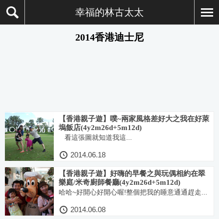
幸福的林古太太
2014香港迪士尼
【香港親子遊】噗~兩家風格差好大之我在好萊
塢飯店(4y2m26d+5m12d)
看這張圖就知道我這...
2014.06.18
【香港親子遊】好嗨的早餐之與玩偶相約在翠
樂庭/米奇廚師餐廳(4y2m26d+5m12d)
哈哈~好開心好開心喔!整個把我的睡意通通趕走...
2014.06.08