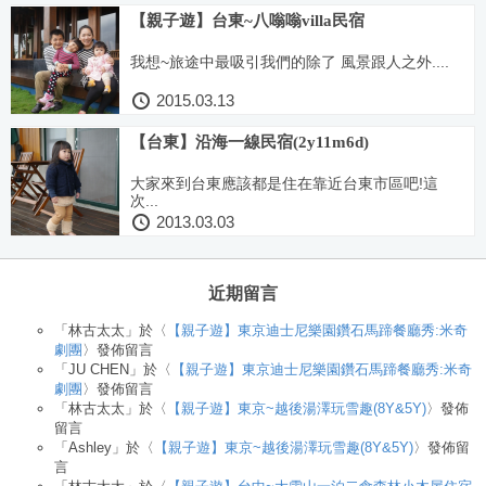
【親子遊】台東~八嗡嗡villa民宿
我想~旅途中最吸引我們的除了 風景跟人之外....
2015.03.13
【台東】沿海一線民宿(2y11m6d)
大家來到台東應該都是住在靠近台東市區吧!這
次...
2013.03.03
近期留言
「
林古太太
」於〈
【親子遊】東京迪士尼樂園鑽石馬蹄餐廳秀:米奇
劇團
〉發佈留言
「
JU CHEN
」於〈
【親子遊】東京迪士尼樂園鑽石馬蹄餐廳秀:米奇
劇團
〉發佈留言
「
林古太太
」於〈
【親子遊】東京~越後湯澤玩雪趣(8Y&5Y)
〉發佈
留言
「
Ashley
」於〈
【親子遊】東京~越後湯澤玩雪趣(8Y&5Y)
〉發佈留
言