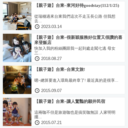
【親子遊】台東~東河好待goodstay(112/1/25)
從瑞穗過來台東我們這次不走玉長公路 但我想
去...
2023.03.14
【親子遊】台東~很新穎服務好位置又很讚的喜
來登飯店
快加入我的粉絲團跟我一起到處走闖七逃 母女
三...
2018.08.27
【親子遊】台東~台東文旅!
嗯~總算要進入環島最終章了! 最近真的是很享...
2015.09.07
【親子遊】台東~讓人驚豔的願井民宿
這兩咖不但是旅遊咖也是搞笑咖無誤 人家明明
擺...
2015.07.21