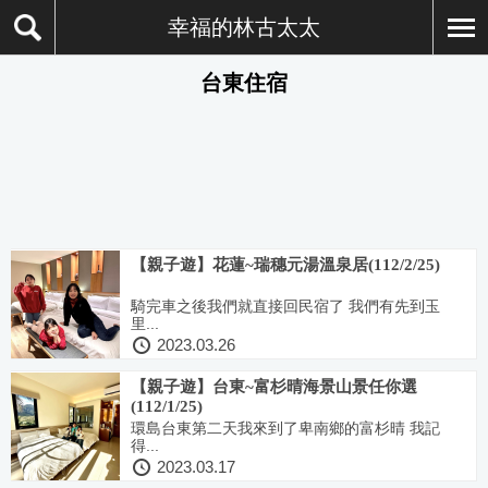
幸福的林古太太
台東住宿
【親子遊】花蓮~瑞穗元湯溫泉居(112/2/25)
騎完車之後我們就直接回民宿了 我們有先到玉
里...
2023.03.26
【親子遊】台東~富杉晴海景山景任你選
(112/1/25)
環島台東第二天我來到了卑南鄉的富杉晴 我記
得...
2023.03.17