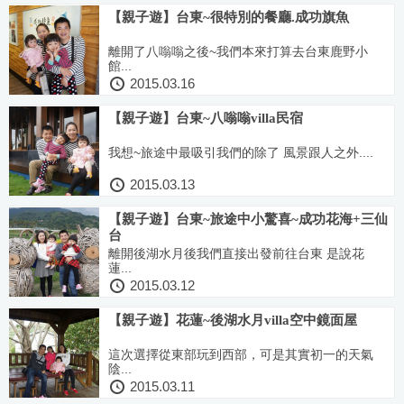
【親子遊】台東~很特別的餐廳.成功旗魚
離開了八嗡嗡之後~我們本來打算去台東鹿野小
館...
2015.03.16
【親子遊】台東~八嗡嗡villa民宿
我想~旅途中最吸引我們的除了 風景跟人之外....
2015.03.13
【親子遊】台東~旅途中小驚喜~成功花海+三仙
台
離開後湖水月後我們直接出發前往台東 是說花
蓮...
2015.03.12
【親子遊】花蓮~後湖水月villa空中鏡面屋
這次選擇從東部玩到西部，可是其實初一的天氣
陰...
2015.03.11