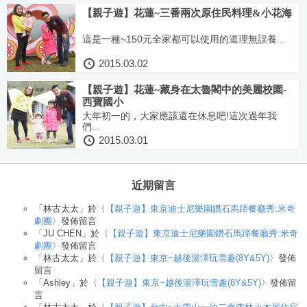
【親子遊】花蓮~三番兩次原住民料理&小花海
這是一種~150元全家都可以使用的道理無誤養...
2015.03.02
【親子遊】花蓮~藏身在太魯閣中的美麗校園-
西寶國小
大年初一的，大家應該還在休息吧!這次過年我
們...
2015.03.01
近期留言
「
林古太太
」於〈
【親子遊】東京迪士尼樂園鑽石馬蹄餐廳秀:米奇
劇團
〉發佈留言
「
JU CHEN
」於〈
【親子遊】東京迪士尼樂園鑽石馬蹄餐廳秀:米奇
劇團
〉發佈留言
「
林古太太
」於〈
【親子遊】東京~越後湯澤玩雪趣(8Y&5Y)
〉發佈
留言
「
Ashley
」於〈
【親子遊】東京~越後湯澤玩雪趣(8Y&5Y)
〉發佈留
言