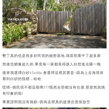
墾丁真的也是很多好民宿的秘密基地.我當初看中了超多家
然後也猶豫超久的.畢竟每一家都美得讓人好想進去睡一晚
後來我選擇白砂15villa.會選擇這裡其實是~因為上去海境有
看到白砂的指標…哈哈
哎唷~挑民宿不都這樣嗎???既然全部都沒有住過.那當然就挑
有印象的啦!
事實證明我沒有挑錯~因為這裡真的超適合度假放空