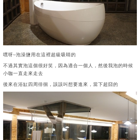
嘿呀~泡澡鹽用在這裡超級吸睛的
不過其實泡這個很好笑，因為適合一個人，然後我泡的時候
小咖一直走來走去
後來在浴缸四周徘徊，該該叫想要進來，當下超囧的