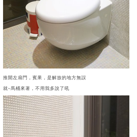
推開左扇門，賓果，是解放的地方無誤
就~馬桶來著，不用我多說了吼