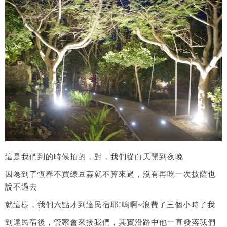
這是我們到的時候拍的，對，我們從白天開到夜晚
因為到了恆春不買綠豆蒜就不算來過，沒有再吃一次披薩也
說不過去
就這樣，我們六點才到達民宿耶!嗚啊~浪費了三個小時了我
到達民宿後，管家會來接我們，其實沿路中他一直發落我們