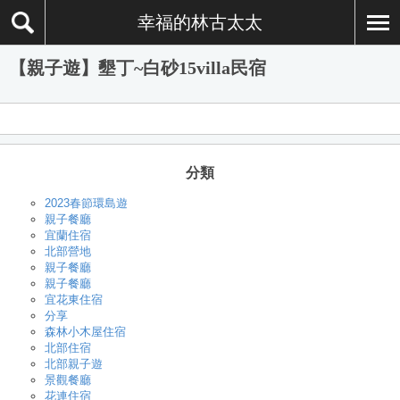
幸福的林古太太
【親子遊】墾丁~白砂15villa民宿
分類
2023春節環島遊
親子餐廳
宜蘭住宿
北部營地
親子餐廳
親子餐廳
宜花東住宿
分享
森林小木屋住宿
北部住宿
北部親子遊
景觀餐廳
花連住宿