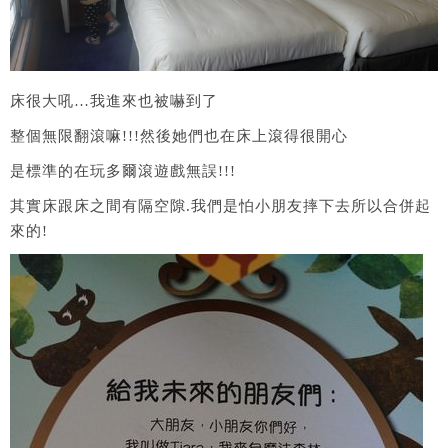
床很大吼…我進來也被嚇到了
整個無限翻滾嘛!!!然後她們也在床上滾得很開心
是標準的在玩多爾滾遊戲無誤!!!
其實床跟床之間有隔空隙.我們是怕小朋友摔下去所以合併起
來的!