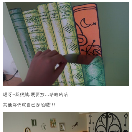
嗯呀~我很賊.硬要放…哈哈哈哈
其他妳們就自己探險囉!!!