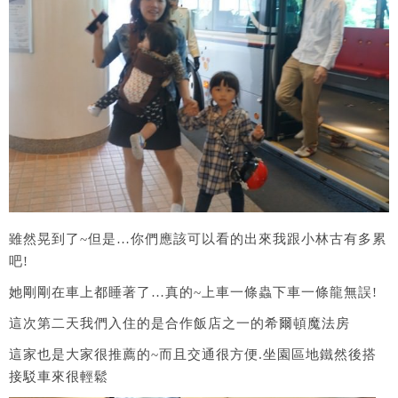
雖然晃到了~但是…你們應該可以看的出來我跟小林古有多累
吧!
她剛剛在車上都睡著了…真的~上車一條蟲下車一條龍無誤!
這次第二天我們入住的是合作飯店之一的希爾頓魔法房
這家也是大家很推薦的~而且交通很方便.坐園區地鐵然後搭
接駁車來很輕鬆