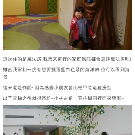
這次住的是魔法房.我想來這裡的家庭應該都會選擇魔法房吧!
雖然我當初一度有想要挑選藍白色系的海洋房.位可以看到海
景
後來還是作罷~因為感覺小朋友會比較甲意這種房型
出了電梯之後就很繽紛~小林古還一直往樹洞裡面探望呢~