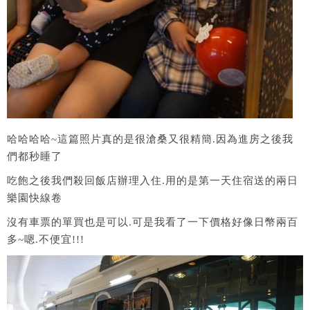
哈哈哈哈~這篇照片真的是很滄桑又很精簡.因為進房之後我
們都秒睡了
吃飽之後我們殺回飯店辦理入住.用的是第一天住宿送的兩日
樂園快線卷
沒有車票的單買也是可以.可是我看了一下價格好像日幣兩百
多~嗯.不便宜!!!