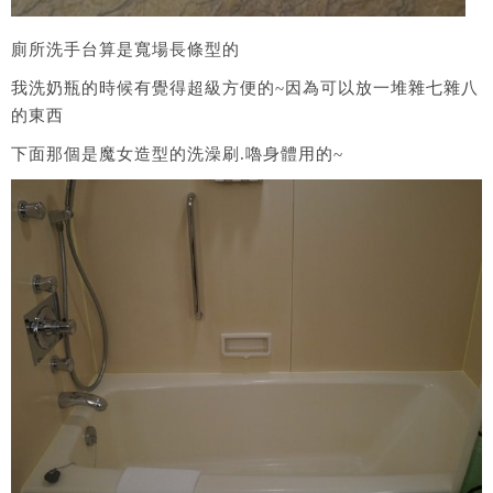
廁所洗手台算是寬場長條型的
我洗奶瓶的時候有覺得超級方便的~因為可以放一堆雜七雜八
的東西
下面那個是魔女造型的洗澡刷.嚕身體用的~