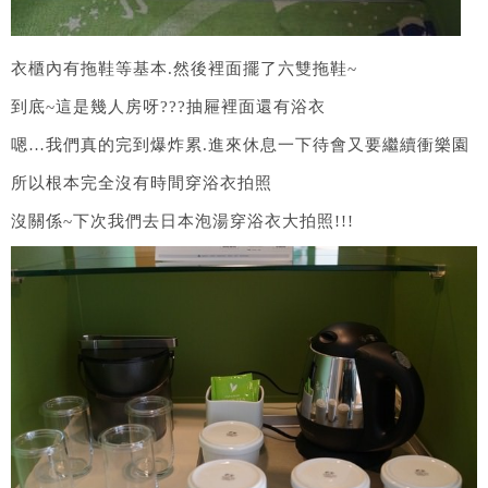
衣櫃內有拖鞋等基本.然後裡面擺了六雙拖鞋~
到底~這是幾人房呀???抽屜裡面還有浴衣
嗯…我們真的完到爆炸累.進來休息一下待會又要繼續衝樂園
所以根本完全沒有時間穿浴衣拍照
沒關係~下次我們去日本泡湯穿浴衣大拍照!!!