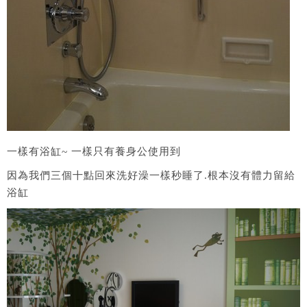
一樣有浴缸~ 一樣只有養身公使用到
因為我們三個十點回來洗好澡一樣秒睡了.根本沒有體力留給
浴缸