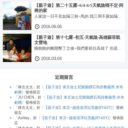
【親子遊】第二十五露~6/4-6/5天氣陰晴不定‧阿
將的家
人家說一日不見如隔三秋~馬的.我三周不露如隔...
2016.06.06
【親子遊】第十七露~初五‧天氣陰‧高雄蘇菲凱
文營地
睡飽飽的離開墾丁之後~我們要前往高雄了 但是...
2016.03.04
近期留言
「
林古太太
」於〈
【親子遊】東京迪士尼樂園鑽石馬蹄餐廳秀:米奇
劇團
〉發佈留言
「
JU CHEN
」於〈
【親子遊】東京迪士尼樂園鑽石馬蹄餐廳秀:米奇
劇團
〉發佈留言
「
林古太太
」於〈
【親子遊】東京~越後湯澤玩雪趣(8Y&5Y)
〉發佈
留言
「
Ashley
」於〈
【親子遊】東京~越後湯澤玩雪趣(8Y&5Y)
〉發佈留
言