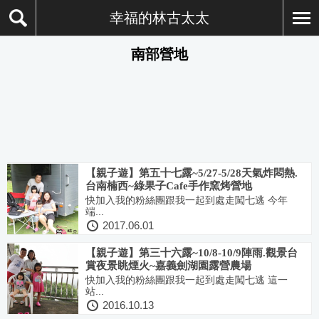
幸福的林古太太
南部營地
【親子遊】第五十七露~5/27-5/28天氣炸悶熱.
台南楠西~綠果子Cafe手作窯烤營地
快加入我的粉絲團跟我一起到處走闖七逃 今年
端...
2017.06.01
【親子遊】第三十六露~10/8-10/9陣雨.觀景台
賞夜景眺煙火~嘉義劍湖園露營農場
快加入我的粉絲團跟我一起到處走闖七逃 這一
站...
2016.10.13