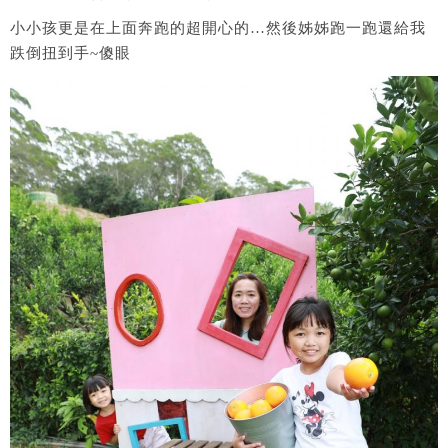
小小孩更是在上面奔跑的超開心的…然後姊姊跑一跑還給我
跌倒扭到手~傻眼