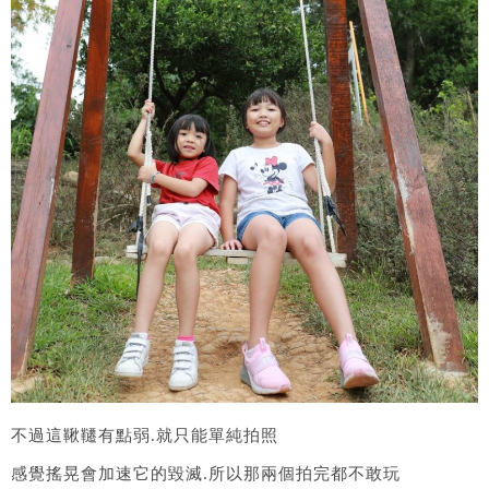
不過這鞦韆有點弱.就只能單純拍照
感覺搖晃會加速它的毀滅.所以那兩個拍完都不敢玩