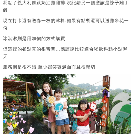
我點了義大利麵跟奶油雞腿排.沒記錯另一個應該是辣子雞丁
飯
現在打卡還有送春一枝的冰棒.如果有點餐還可以送雞米花一
份
冰淇淋則是用加價的方式購買
但這裡的餐點真的很普普…應該說比較適合喝飲料點小點聊
天
服務倒是很不錯.至少都笑容滿面而且很親切