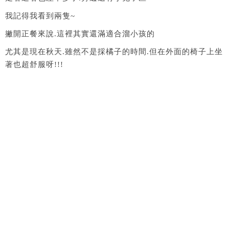
我記得我看到兩隻~
撇開正餐來說.這裡其實還滿適合溜小孩的
尤其是現在秋天.雖然不是採橘子的時間.但在外面的椅子上坐
著也超舒服呀!!!