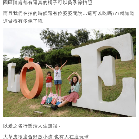
園區隨處都有逼真的橘子可以偽季節拍照
而且我們在拍的時候還有位婆婆問說…這可以吃嗎???就知道
這做得有多像了吼
以愛之名行樂活人生無誤~
大草皮很適合野放小孩.也有人在這玩球