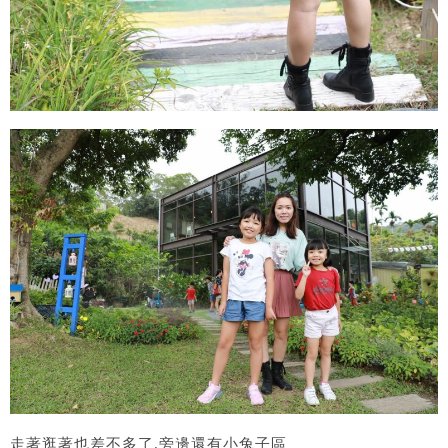
走著逛著也差不多了.旁邊還有小兔子區