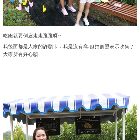
吃飽就要倒處走走逛逛呀~
我後面都是人家的許願卡…我是沒有寫.但拍個照表示收集了
大家所有好心願