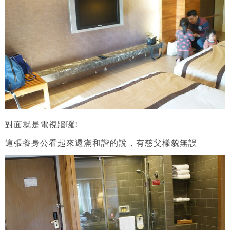
對面就是電視牆囉!
這張養身公看起來還滿和諧的說，有慈父樣貌無誤