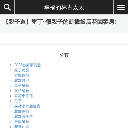
幸福的林古太太
【親子遊】墾丁~很親子的凱撒飯店花園客房!
分類
2023春節環島遊
親子餐廳
宜蘭住宿
北部營地
親子餐廳
親子餐廳
宜花東住宿
分享
森林小木屋住宿
北部住宿
北部親子遊
景觀餐廳
花連住宿