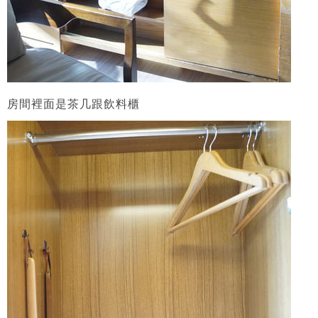
房間裡面是茶几跟飲料櫃