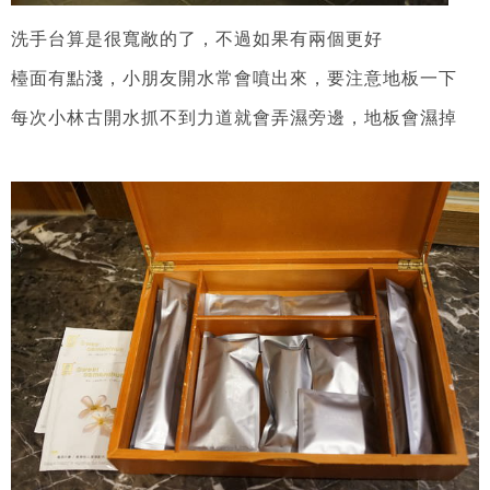
洗手台算是很寬敞的了，不過如果有兩個更好
檯面有點淺，小朋友開水常會噴出來，要注意地板一下
每次小林古開水抓不到力道就會弄濕旁邊，地板會濕掉