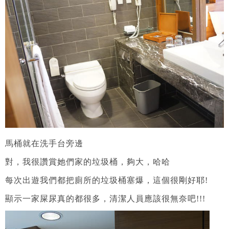
馬桶就在洗手台旁邊
對，我很讚賞她們家的垃圾桶，夠大，哈哈
每次出遊我們都把廁所的垃圾桶塞爆，這個很剛好耶!
顯示一家屎尿真的都很多，清潔人員應該很無奈吧!!!