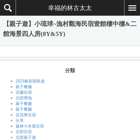
幸福的林古太太
【親子遊】小琉球~漁村觀海民宿壹館樓中樓&二
館海景四人房(8Y&5Y)
分類
2023春節環島遊
親子餐廳
宜蘭住宿
北部營地
親子餐廳
親子餐廳
宜花東住宿
分享
森林小木屋住宿
北部住宿
北部親子遊