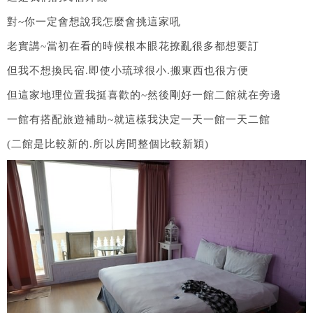
對~你一定會想說我怎麼會挑這家吼
老實講~當初在看的時候根本眼花撩亂很多都想要訂
但我不想換民宿.即使小琉球很小.搬東西也很方便
但這家地理位置我挺喜歡的~然後剛好一館二館就在旁邊
一館有搭配旅遊補助~就這樣我決定一天一館一天二館
(二館是比較新的.所以房間整個比較新穎)