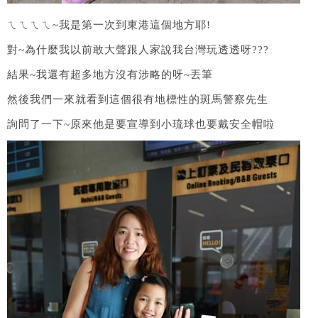
ㄟㄟㄟㄟ~我是第一次到東港這個地方耶!
對~為什麼我以前敢大聲跟人家說我台灣玩透透呀???
結果~我還有超多地方沒有涉略的呀~丟筆
然後我們一來就看到這個很有地標性的斑馬警察先生
詢問了一下~原來他是要宣導到小琉球也要戴安全帽啦