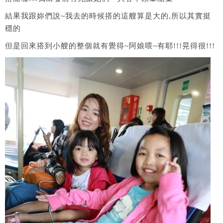
結果我跟妳們說~我去的時候搭的這艘算是大的,所以其實挺
穩的
但是回來搭到小艘的整個就有覺得~阿娘喂~有耶!!!晃得很!!!