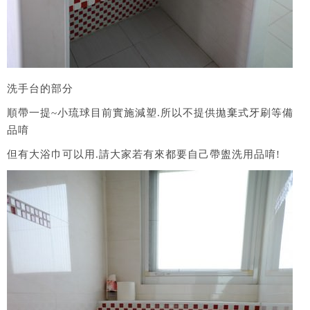
洗手台的部分
順帶一提~小琉球目前實施減塑.所以不提供拋棄式牙刷等備
品唷
但有大浴巾可以用.請大家若有來都要自己帶盥洗用品唷!