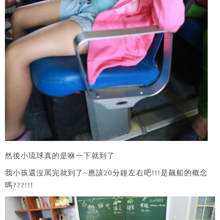
然後小琉球真的是咻一下就到了
我小孩還沒罵完就到了~應該20分鐘左右吧!!!是飆船的概念
嗎???!!!