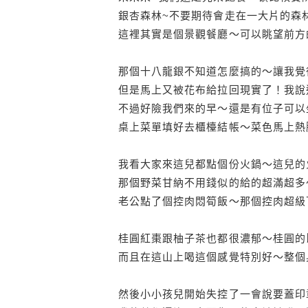
銀杏森林~不要期待會走在一大片的森
這裡其實是個景觀餐廳～可以眺望前方
那個十八龍銀不知道怎麼搞的～讓我覺
但是馬上又被花布給拉回現實了！我說
不過好險我們來的早～還是有位子可以
桌上菜單填好去櫃檯結帳～菜色馬上熱
我看大家來這兒都點個份火鍋～這兒的
那個野菜甘納不用錢似的給的超滿超多
老公點了個控肉悶筍飯～那個控肉超級
桂圓紅棗跟柚子茶也都很濃郁～桂圓的
而且在這山上喝這個感覺特別好～整個
然後小小孩兒開始失控了一會說要蓋印