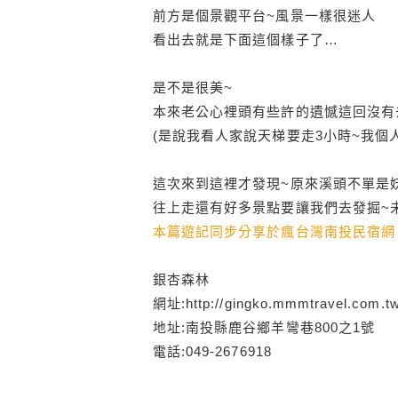
前方是個景觀平台~風景一樣很迷人
看出去就是下面這個樣子了…
是不是很美~
本來老公心裡頭有些許的遺憾這回沒有
(是說我看人家說天梯要走3小時~我個人
這次來到這裡才發現~原來溪頭不單是
往上走還有好多景點要讓我們去發掘~未
本篇遊記同步
分享
於瘋台灣南投民宿網
銀杏森林
網址:http://gingko.mmmtravel.com.tw
地址:南投縣鹿谷鄉羊彎巷800之1號
電話:049-2676918