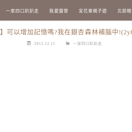
Main Menu
一家四口趴趴走
我愛露營
宜花東親子遊
北部親
】可以增加記憶嗎?我在銀杏森林補腦中!(2y8m
2012.12.11
一家四口趴趴走