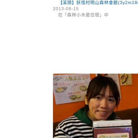
【溪頭】妖怪村明山森林會館(3y2m18
2013-08-15
在「森林小木屋住宿」中