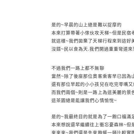
是的~早晨的山上總是難以捉摩的
本來打算帶著小傢伙攻天梯~但是民宿
就這樣~我們拋棄了天梯行程來到這好
沒錯~民以食為天.我們開過重重彎道來到
不過我們一路上都不無聊
當然~除了後座那位奧客乘客早已因為
還有那位早起的小小孩兒在吃完零嘴又
而我們兩個~則是一路上為這美麗的景
這茶園總是能讓我們心情愉悅~
是的~我最終目的就是為了一飽口福滿
本來想說還早繼續往上衝忘憂森林~但
來來來~我們還是先來飽餐一頓比較實