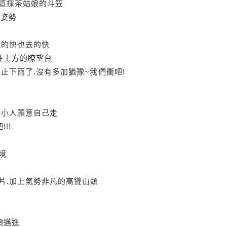
這採茶姑娘的斗笠
擺姿勢
來的快也去的快
往上方的瞭望台
止下雨了.沒有多加猶豫~我們衝吧!
在小人願意自己走
!!
境
片.加上氣勢非凡的高聳山頭
頭邁進