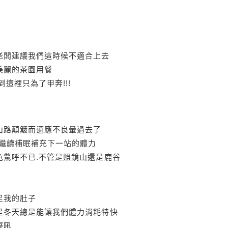
老闆建議我們這時候不適合上去
美麗的茶園用餐
這裡只為了甲奔!!!
山路顛簸而適應不良暈過去了
繼續補眠補充下一站的體力
色驚呼不已.不管是照鏡山還是鹿谷
足我的肚子
是冬天總是能讓我們體力消耗特快
際吼