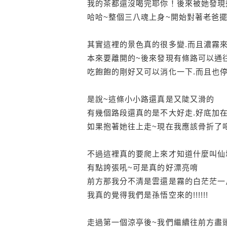
我的茶都還沒喝完耶你！後來被她發現
哈哈~整個三八魂上身~開始對著老爸
其實這裡的景色真的很多變.而且濃霧
本來要離開的~後來發現有條路可以通
吃飽飽的剛好又可以消化一下.而且也停
是說~這條小小路還真是又陡又滑的
有幾個路段還真的是不大好走.好底加
如果抱著她往上走~現在我應該骨折了吧!
不過這裡真的要爬上來才知道什麼叫仙
有點誇張吼~可是真的好漂亮唷
前方那我分不清是雲還是霧的白茫茫一
我真的覺得我們是孫悟空來的!!!!!!
走過第一個涼亭後~我們繼續往前方盡