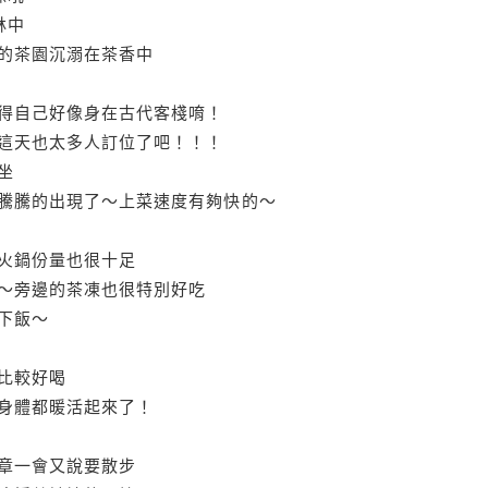
林中
的茶園沉溺在茶香中
得自己好像身在古代客棧唷！
這天也太多人訂位了吧！！！
坐
騰騰的出現了～上菜速度有夠快的～
火鍋份量也很十足
～旁邊的茶凍也很特別好吃
下飯～
比較好喝
身體都暖活起來了！
章一會又說要散步