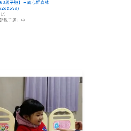
5-63親子遊】三訪心鮮森林
m2d&59d)
-19
部親子遊」中