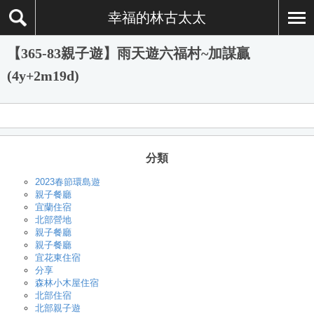
幸福的林古太太
【365-83親子遊】雨天遊六福村~加謀贏
(4y+2m19d)
分類
2023春節環島遊
親子餐廳
宜蘭住宿
北部營地
親子餐廳
親子餐廳
宜花東住宿
分享
森林小木屋住宿
北部住宿
北部親子遊