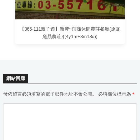
【365-111親子遊】新豐~澐漾休閒農莊餐廳{原瓦
窯贔農莊}((4y1m+3m18d))
網站回應
發佈留言必須填寫的電子郵件地址不會公開。
必填欄位標示為
*