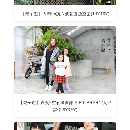
【親子遊】內灣~n訪六號花園放空去(10Y&6Y)
【親子遊】嘉義~空氣圖書館 AIR LIBRARY/太平
雲梯(8Y&5Y)