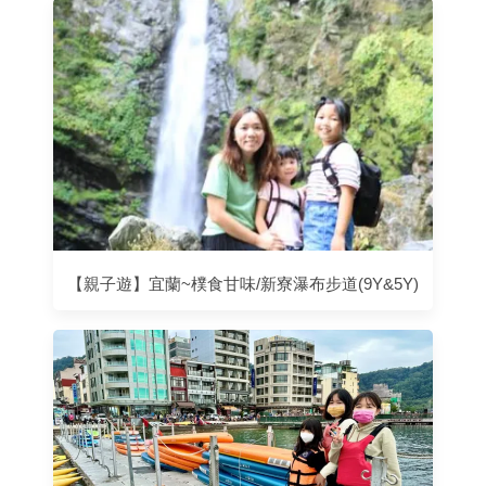
【親子遊】宜蘭~樸食甘味/新寮瀑布步道(9Y&5Y)