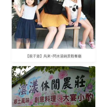
【親子遊】烏來~問水湯鍋景觀餐廳