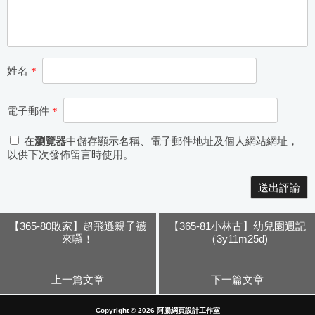
姓名
*
電子郵件
*
在
瀏覽器
中儲存顯示名稱、電子郵件地址及個人網站網址，
以供下次發佈留言時使用。
【365-80敗家】超飛遜親子襪
【365-81小林古】幼兒園週記
來囉！
（3y11m25d)
上一篇文章
下一篇文章
Copyright © 2026
阿腸網頁設計工作室