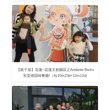
【親子遊】花蓮~花蓮文創園區之Andante Bistro
安棠德韻味餐廳!（4y10m23d+12m12d)