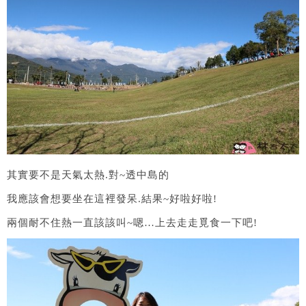
其實要不是天氣太熱.對~透中島的
我應該會想要坐在這裡發呆.結果~好啦好啦!
兩個耐不住熱一直該該叫~嗯…上去走走覓食一下吧!