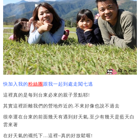
快加入我的
粉絲團
跟我一起到處走闖七逃
這裡真的是每到台東必來的親子景點耶!
其實這裡距離我們的營地炸近的.不來好像也說不過去
很幸運在台東的前面幾天有遇到好天氣.至少有幾天是藍天白
雲來著
在好天氣的襯托下…這裡~真的好放鬆喔!