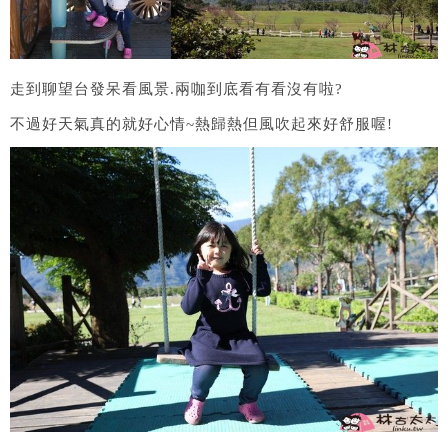
走到聊望台發呆看風景.兩咖到底看有看沒有啦?
不過好天氣真的就好心情~熱歸熱但風吹起來好舒服喔!