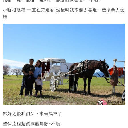
小咖很沒種.一直在旁邊看.然後叫我不要太靠近…標準惡人無
膽
餵好之後我們又下來坐馬車了
整個流程超儀霹靂無敵~不順!