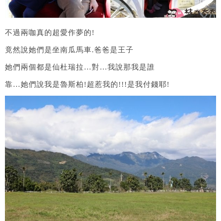
不過兩咖真的超愛作夢的!
竟然說她們是坐南瓜馬車.爸爸是王子
她們兩個都是仙杜瑞拉…對…我說那我是誰
靠…她們說我是魯斯柏!超惹我的!!!是我付錢耶!