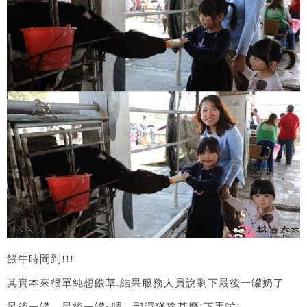
餵牛時間到!!!
其實本來很單純想餵草.結果服務人員說剩下最後一罐奶了
最後一罐…最後一罐~嗯…那還猶豫甚麼!下手啦!