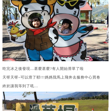
吃完冰之後發現…甚麼甚麼?有人開始滑草了啦
天呀天呀~可以滑了耶!!!媽媽我馬上飛奔去服務中心買卷
終於讓我等到了吼…