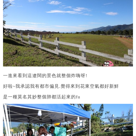
一進來看到這遼闊的景色就整個炸嗨呀!
好啦~我承認我有都市偏見.覺得來到花東空氣都好新鮮
是一種莫名其妙整個肺都活起來的fu