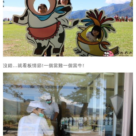
沒錯…就看板情節!一個當雞一個當牛!