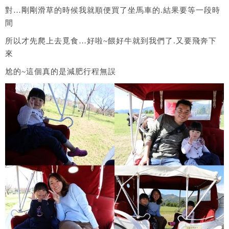
對…剛剛滑草的時候我就順便買了坐馬車的.結果要等一段時
間
所以才先爬上去覓食…好啦~餵好牛就到我們了.又要飛奔下
來
尬的~這個真的是減肥行程無誤