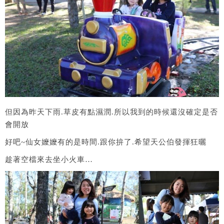
但因為昨天下雨.草皮有點濕潤.所以我到的時候還沒確定是否
會開放
好吧~仙女嬤嬤有的是時間.跟你拚了.希望天公伯發揮狂曬
趁著空檔來去坐小火車…