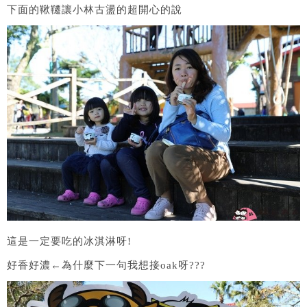
下面的鞦韆讓小林古盪的超開心的說
這是一定要吃的冰淇淋呀!
好香好濃←為什麼下一句我想接oak呀???