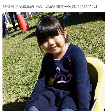
那個自行拉車真的很傷…馬的~我走一次就快黑咕了我!