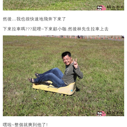
然後…我也很快速地飛奔下來了
下來拉車嗎???屁哩~下來顧小咖.然後林先生拉車上去
嘿啦~整個就爽到他了!