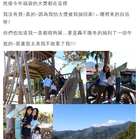
然後今年福袋的大獎都在這裡
我沒有買~真的~因為我怕大獎被我抽回家!←哪裡來的自信
呀?
你們也知道我一直都很狗屎…要是轟不隆冬的抽到了一頭牛
尬的~那畫面太美我不敢看了我!!!