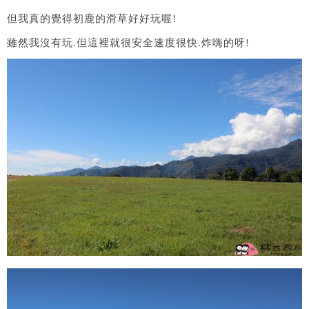
但我真的覺得初鹿的滑草好好玩喔!
雖然我沒有玩.但這裡就很安全速度很快.炸嗨的呀!