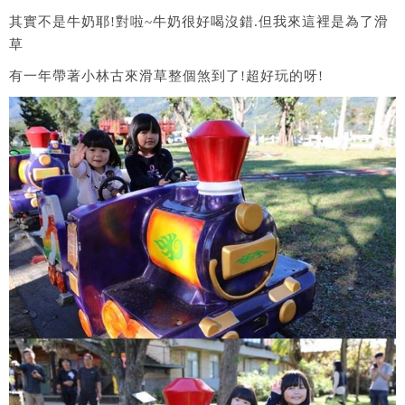
其實不是牛奶耶!對啦~牛奶很好喝沒錯.但我來這裡是為了滑
草
有一年帶著小林古來滑草整個煞到了!超好玩的呀!