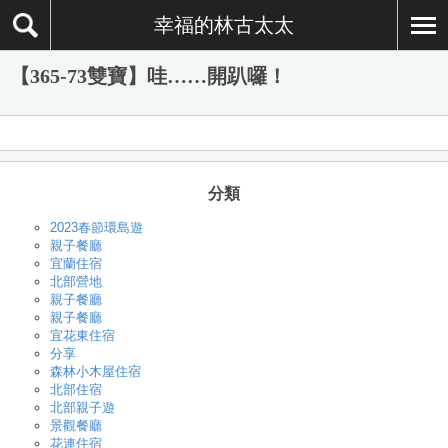
幸福的林古太太
【365-73雙寶】哇……開趴囉！
分類
2023春節環島遊
親子餐廳
宜蘭住宿
北部營地
親子餐廳
親子餐廳
宜花東住宿
分享
森林小木屋住宿
北部住宿
北部親子遊
景觀餐廳
花連住宿