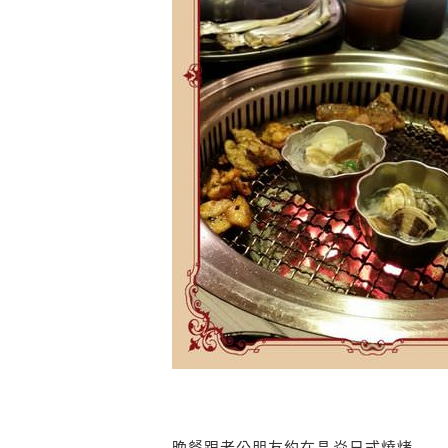
晚餐跟老公朋友約在晶焱日式燒烤