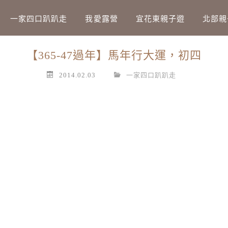
Main Menu
一家四口趴趴走
我愛露營
宜花東親子遊
北部親
【365-47過年】馬年行大運，初四
2014.02.03
一家四口趴趴走