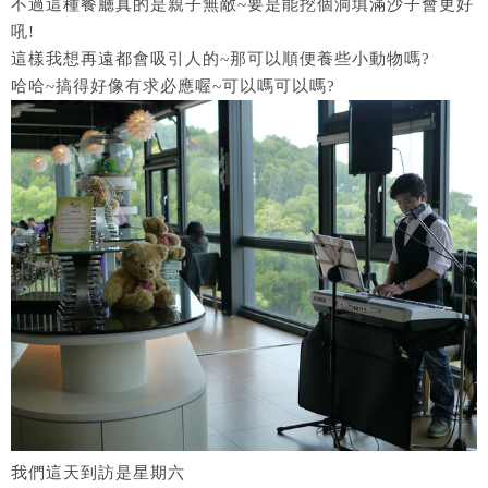
不過這種餐廳真的是親子無敵~要是能挖個洞填滿沙子會更好
吼!
這樣我想再遠都會吸引人的~那可以順便養些小動物嗎?
哈哈~搞得好像有求必應喔~可以嗎可以嗎?
我們這天到訪是星期六