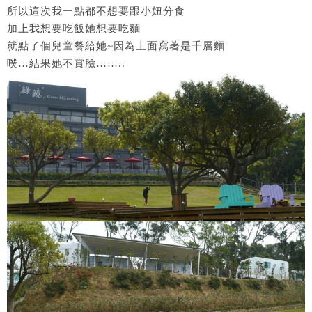
所以這次我一點都不想要跟小妞分食
加上我想要吃飯她想要吃麵
就點了個兒童餐給她~因為上面寫著是千層麵
噗…結果她不賞臉……..