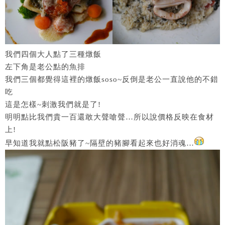
我們四個大人點了三種燉飯
左下角是老公點的魚排
我們三個都覺得這裡的燉飯soso~反倒是老公一直說他的不錯
吃
這是怎樣~刺激我們就是了!
明明點比我們貴一百還敢大聲嗆聲…所以說價格反映在食材
上!
早知道我就點松阪豬了~隔壁的豬腳看起來也好消魂…