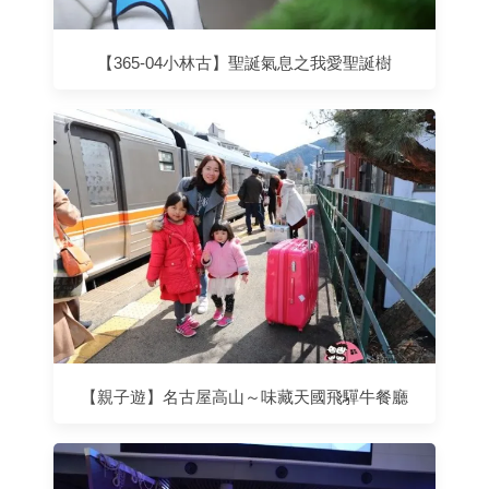
【365-04小林古】聖誕氣息之我愛聖誕樹
【親子遊】名古屋高山～味藏天國飛驒牛餐廳