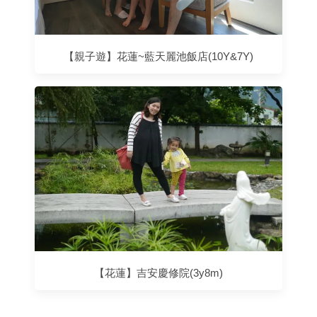
【親子遊】花蓮~藍天麗池飯店(10Y&7Y)
【花蓮】吉安慶修院(3y8m)