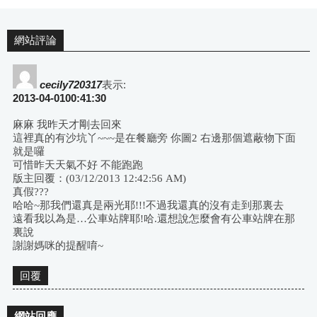
網站評論
cecily720317
表示:
2013-04-0100:41:30
麻麻 我昨天才剛去回來
這裡真的有沙坑丫~~~是在餐廳旁 你圖2 右邊那個遮蔽物下面
就是囉
可惜昨天天氣不好 不能跑跑
版主回覆：(03/12/2013 12:42:56 AM)
真假???
哈哈~那我們還真是兩光耶!!!不過我還真的沒有走到那裏去
遠看我以為是…公車站牌耶!哈.還想說怎麼會有公車站牌在那
裏說
謝謝媽咪的提醒唷~
回覆
網站回應