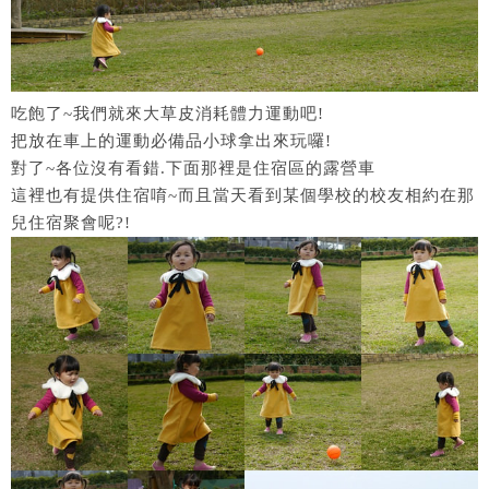
吃飽了~我們就來大草皮消耗體力運動吧!
把放在車上的運動必備品小球拿出來玩囉!
對了~各位沒有看錯.下面那裡是住宿區的露營車
這裡也有提供住宿唷~而且當天看到某個學校的校友相約在那
兒住宿聚會呢?!