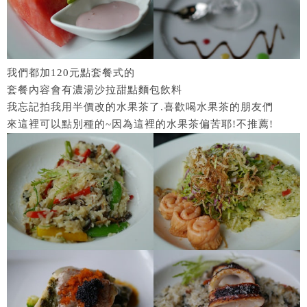
我們都加120元點套餐式的
套餐內容會有濃湯沙拉甜點麵包飲料
我忘記拍我用半價改的水果茶了.喜歡喝水果茶的朋友們
來這裡可以點別種的~因為這裡的水果茶偏苦耶!不推薦!