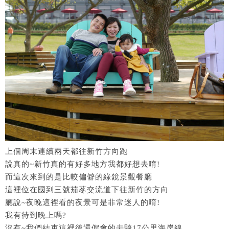
上個周末連續兩天都往新竹方向跑
說真的~新竹真的有好多地方我都好想去唷!
而這次來到的是比較偏僻的綠鏡景觀餐廳
這裡位在國到三號茄苳交流道下往新竹的方向
廳說~夜晚這裡看的夜景可是非常迷人的唷!
我有待到晚上嗎?
沒有~我們結束這裡後還假會的去騎17公里海岸線