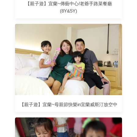
【親子遊】宜蘭~傳藝中心/老爺手路菜餐廳
(8Y&5Y)
【親子遊】宜蘭~母親節快樂in宜蘭威斯汀放空中