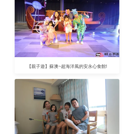
【親子遊】蘇澳~超海洋風的安永心食館!