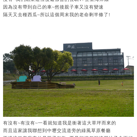
因為沒有帶到自己的車~然後親子車又沒有變速
隔天又去種西瓜~所以這個周末我的老命剩半條了!
有沒有~有沒有~一看就知道我是衝著這大草坪而來的
而且這家讓我聯想到中壢交流道旁的綠風草原餐廳