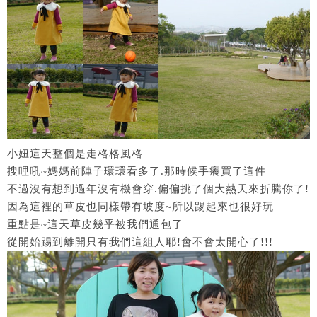
小妞這天整個是走格格風格
搜哩吼~媽媽前陣子環環看多了.那時候手癢買了這件
不過沒有想到過年沒有機會穿.偏偏挑了個大熱天來折騰你了!
因為這裡的草皮也同樣帶有坡度~所以踢起來也很好玩
重點是~這天草皮幾乎被我們通包了
從開始踢到離開只有我們這組人耶!會不會太開心了!!!