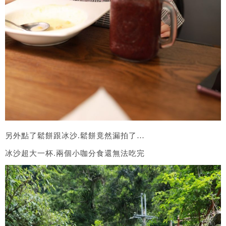
另外點了鬆餅跟冰沙.鬆餅竟然漏拍了…
冰沙超大一杯.兩個小咖分食還無法吃完