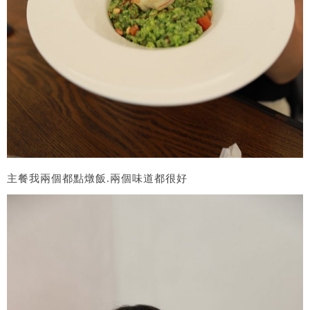
主餐我兩個都點燉飯.兩個味道都很好