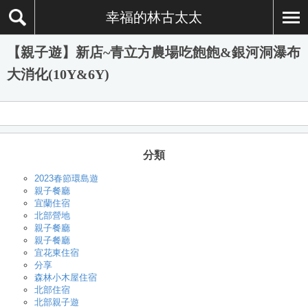
幸福的林古太太
【親子遊】新店~青立方農場吃飽飽&銀河洞瀑布
大消化(10Y&6Y)
分類
2023春節環島遊
親子餐廳
宜蘭住宿
北部營地
親子餐廳
親子餐廳
宜花東住宿
分享
森林小木屋住宿
北部住宿
北部親子遊