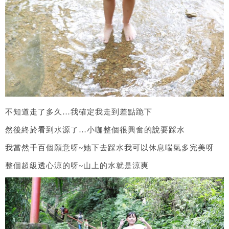
不知道走了多久…我確定我走到差點跪下
然後終於看到水源了…小咖整個很興奮的說要踩水
我當然千百個願意呀~她下去踩水我可以休息喘氣多完美呀
整個超級透心涼的呀~山上的水就是涼爽