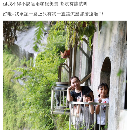
但我不得不說這兩咖很美賣.都沒有該該叫
好啦~我承認一路上只有我一直該怎麼那麼遠啦!!!