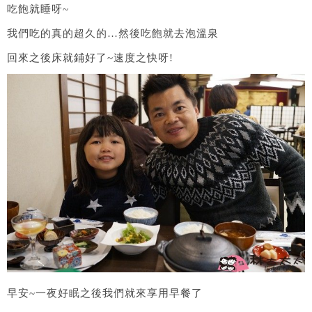
吃飽就睡呀~
我們吃的真的超久的…然後吃飽就去泡溫泉
回來之後床就鋪好了~速度之快呀!
早安~一夜好眠之後我們就來享用早餐了