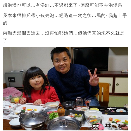
想泡澡也可以…有浴缸…不過都來了~怎麼可能不去泡溫泉
我本來很排斥帶小孩去泡…經過這一次之後…馬的~我超上手
的
兩咖光溜溜丟進去…沒再怕耶她們…但她們真的泡不久就是
了