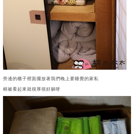
旁邊的櫃子裡面擺放著我們晚上要睡覺的家私
棉被看起來就很厚很好躺呀