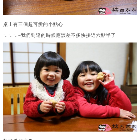
桌上有三個超可愛的小點心
ㄟㄟㄟ~我們到達的時候應該差不多快接近六點半了