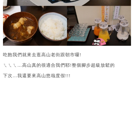
吃飽我們就來去逛高山老街跟朝市囉!
ㄟㄟㄟ…高山真的很適合我們耶!整個腳步超級放鬆的
下次…我還要來高山悠哉度假!!!