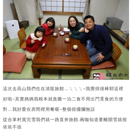
這次去高山我們住在清龍旅館…ㄟㄟㄟ~我覺得很棒耶這裡
好啦~其實媽媽我根本就貪圖一泊二食不用出門覓食的方便
對…我好愛在房間裡用餐喔~整個很擺爛無誤
從合掌村賞完雪我們就一路直奔旅館.兩咖知道要離開雪就很
依依不捨