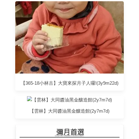
【365-18小林古】大寶來探月子人囉!(3y9m22d)
【雲林】大同醬油黑金釀造館(2y7m7d)