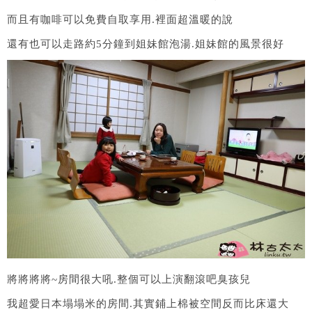
而且有咖啡可以免費自取享用.裡面超溫暖的說
還有也可以走路約5分鐘到姐妹館泡湯.姐妹館的風景很好
將將將將~房間很大吼.整個可以上演翻滾吧臭孩兒
我超愛日本塌塌米的房間.其實鋪上棉被空間反而比床還大