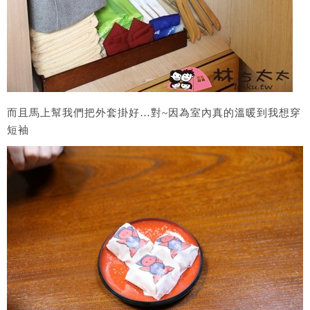
而且馬上幫我們把外套掛好…對~因為室內真的溫暖到我想穿
短袖