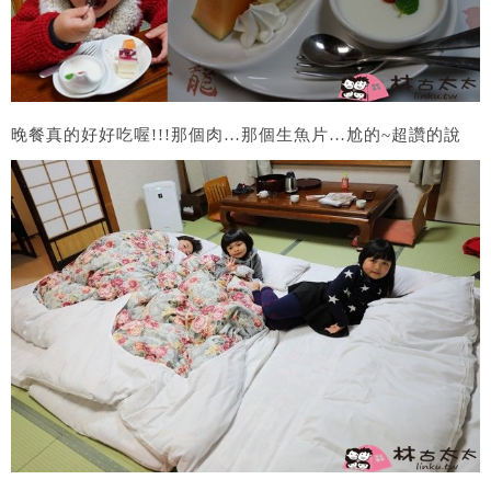
晚餐真的好好吃喔!!!那個肉…那個生魚片…尬的~超讚的說