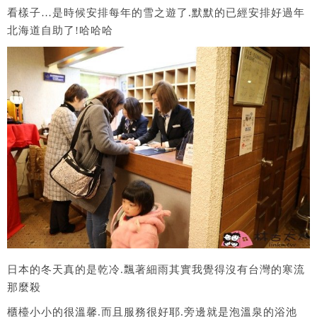
看樣子…是時候安排每年的雪之遊了.默默的已經安排好過年
北海道自助了!哈哈哈
日本的冬天真的是乾冷.飄著細雨其實我覺得沒有台灣的寒流
那麼殺
櫃檯小小的很溫馨.而且服務很好耶.旁邊就是泡溫泉的浴池