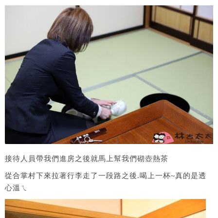
接待人員帶我們進房之後就馬上幫我們砌壺熱茶
從合掌村下來拉著行李走了一段路之後.喝上一杯~真的是透
心溫ㄟ