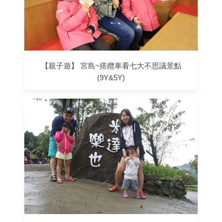
【親子遊】 宮島~搭纜車看七大不思議景點
(9Y&5Y)