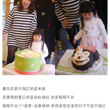
慶生趴那天我訂的是米妮
其實我想要訂的是仙杜瑞拉.但是檔期不合
檔期不合???是呀~這家很帥.有些造型在某些日子可是不能訂