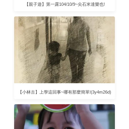
【親子遊】第一露104/10/9~尖石米達樂也!
【小林古】上學這回事~哪有那麼簡單!(3y4m26d)