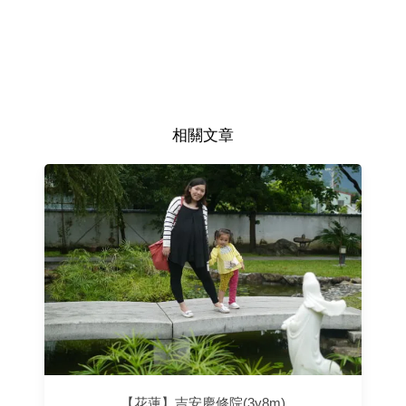
相關文章
【花蓮】吉安慶修院(3y8m)