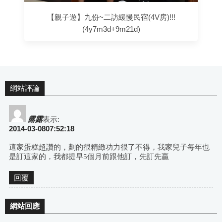
【親子遊】九份~二訪緩慢民宿(4V房)!!!
(4y7m3d+9m21d)
網站評論
露露
表示:
2014-03-0807:52:18
這家蛋糕超讚的，劃的很精緻功力很了不得，我家兒子每年也
是訂這家的，我都提早5個月前跟他訂，先訂先贏
回覆
網站回應