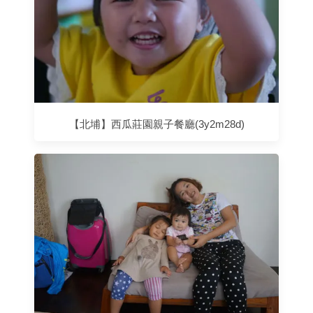
【北埔】西瓜莊園親子餐廳(3y2m28d)