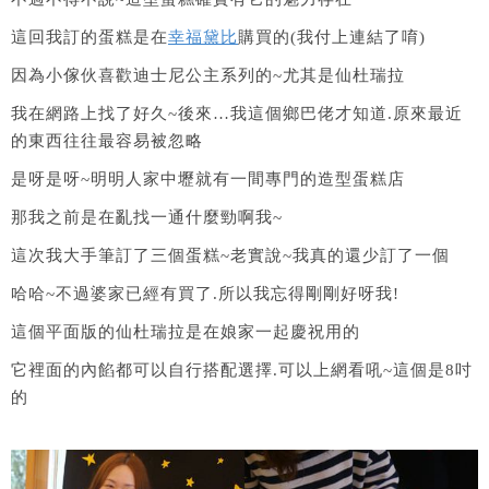
這回我訂的蛋糕是在
幸福黛比
購買的(我付上連結了唷)
因為小傢伙喜歡迪士尼公主系列的~尤其是仙杜瑞拉
我在網路上找了好久~後來…我這個鄉巴佬才知道.原來最近
的東西往往最容易被忽略
是呀是呀~明明人家中壢就有一間專門的造型蛋糕店
那我之前是在亂找一通什麼勁啊我~
這次我大手筆訂了三個蛋糕~老實說~我真的還少訂了一個
哈哈~不過婆家已經有買了.所以我忘得剛剛好呀我!
這個平面版的仙杜瑞拉是在娘家一起慶祝用的
它裡面的內餡都可以自行搭配選擇.可以上網看吼~這個是8吋
的