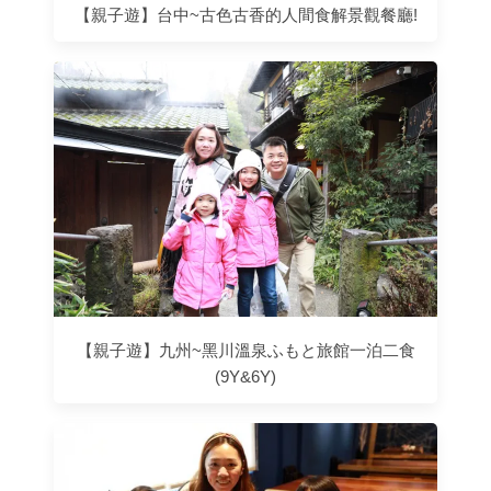
【親子遊】台中~古色古香的人間食解景觀餐廳!
【親子遊】九州~黑川溫泉ふもと旅館一泊二食
(9Y&6Y)