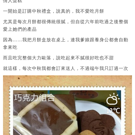
情人蛋糕
一開始是訂購中秋禮盒，說真的，我不愛吃月餅
尤其是每次月餅都很傳統很膩，但自從六年前吃過之後整個
愛上她們的產品
因為……我把月餅盒放在桌上，連我爹娘跟養身公都會自動
拿來吃
而且吃完整個大力歐落，說吃起來不膩很好吃也不甜
就這樣，每次中秋我都會訂來送人，不過端午我只訂過一次