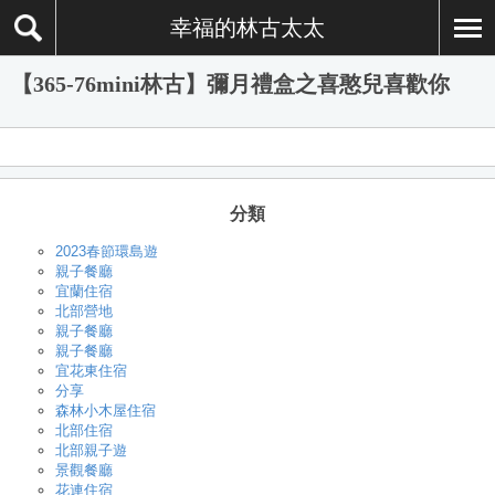
幸福的林古太太
【365-76mini林古】彌月禮盒之喜憨兒喜歡你
分類
2023春節環島遊
親子餐廳
宜蘭住宿
北部營地
親子餐廳
親子餐廳
宜花東住宿
分享
森林小木屋住宿
北部住宿
北部親子遊
景觀餐廳
花連住宿