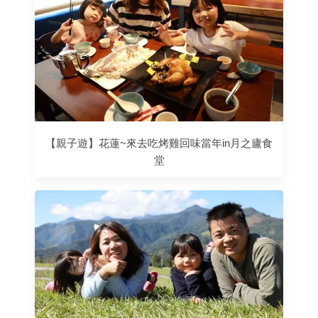
【親子遊】花蓮~來去吃烤雞回味當年in月之廬食
堂