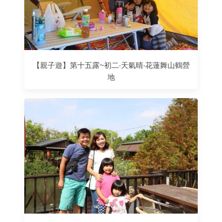
【親子遊】第十五露~初二‧天氣晴‧花蓮舞山鶴營
地