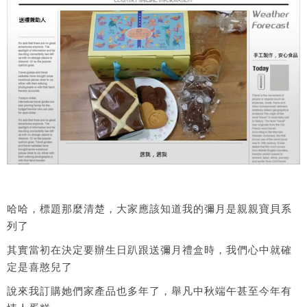
哈哈，標題那麼清楚，大家應該知道我的彌月是親親寶貝系
列了
其實當初在決定要辦生日趴跟送彌月禮盒時，我們心中就確
定是喜憨兒了
說來我訂購她們家產品也多年了，舉凡中秋端午甚至今年有