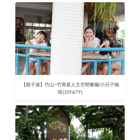
【親子遊】竹山~竹青庭人文空間餐廳/小日子咖
啡(10Y&7Y)