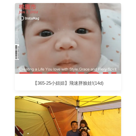
【365-25小妞妞】飛速胖臉娃!(14d)