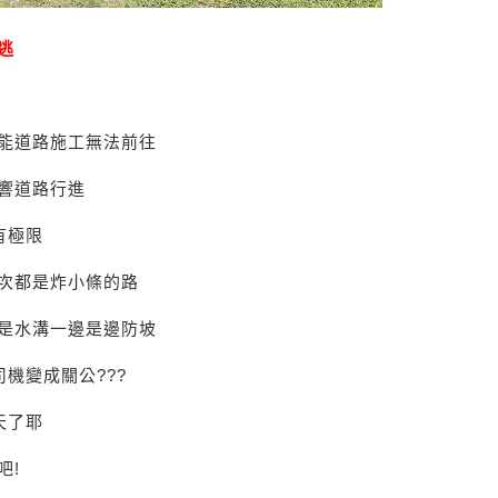
逃
能道路施工無法前往
響道路行進
有極限
次都是炸小條的路
邊是水溝一邊是邊防坡
機變成關公???
天了耶
吧!