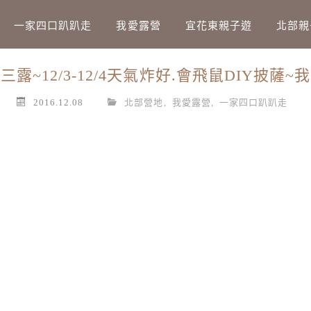
Main Menu
一家四口趴趴走
我愛露營
宜花東親子遊
北部親
露~12/3-12/4天氣炸好.會飛鼠DIY披薩
2016.12.08
北部營地
,
我愛露營
,
一家四口趴趴走