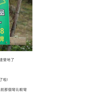
達營地了
了啦!
地前那個彎比較彎