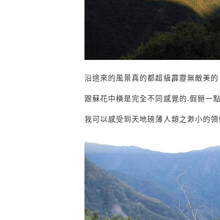
沿途來的風景真的都超級霹靂無敵美的
跟蘇花中橫是完全不同感覺的.假掰一
我可以感受到天地磅薄人類之渺小的領