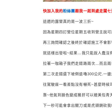
快加入我的
粉絲團
跟我一起到處走闖七
這週的露營真的是一波三折~
因為星期四訂營位星期五收到營主說可
再三詢問確認之後終於確認施工不會影
就這樣出發啦~結果…我只能說人蠢沒
拉著一咖箱子我們走錯路兩次…而且兩
第二次走錯還下坡倒退嚕300公尺.一
往駕駛座一看差點沒有嚇死~甚麼時候司
靠~他氣到臉色變成豬肝可以媲美包青
下一秒可能會拿出關刀或是虎頭鍘砍我