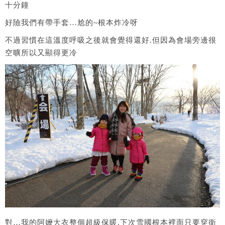
十分鐘
好險我們有帶手套…尬的~根本炸冷呀
不過習慣在這溫度呼吸之後就會覺得還好.但因為會場旁邊很
空曠所以又顯得更冷
對…我的阿嬤大衣整個超級保暖.下次雪國根本裡面只要穿衛