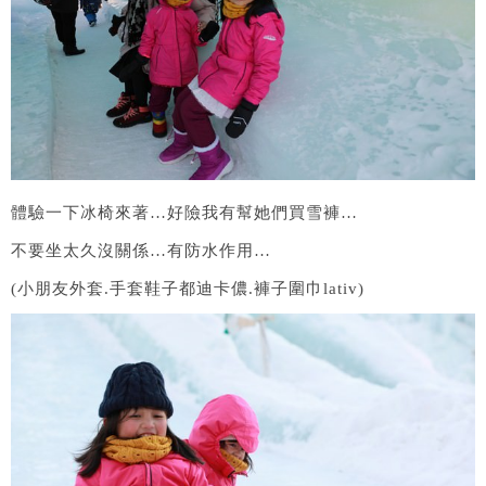
體驗一下冰椅來著…好險我有幫她們買雪褲…
不要坐太久沒關係…有防水作用…
(小朋友外套.手套鞋子都迪卡儂.褲子圍巾lativ)