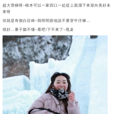
超大滑梯呀~根本可以一家四口一起從上面溜下來迎向美好未
來呀
但就是有個白目林~我明明跟他說不要穿牛仔褲…
很好…番子聽不懂~看吧!下不來了~甩桌