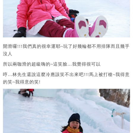
開滑囉!!!我們真的很幸運耶~玩了好幾輪都不用排隊而且幾乎
沒人
所以兩咖滑的超級嗨的~這笑臉…我覺得很可以
哼…林先生還說這麼冷應該笑不出來吧!!!馬上被打槍~我得意
的笑~我得意的笑!