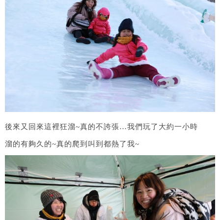
後來又回來這裡狂溜~真的不誇張…我們玩了大約一小時
溜的有夠久的~真的爬到叫到都熱了我~