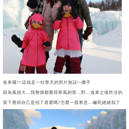
進來囉!!!這就是一柱擎天的照片無誤!~攤手
因為風很大…我整個都覺得寒風刺骨…對…進來之後炸冷的
當下覺得自己是招了甚麼嗎?怎麼一股寒意…嚇死姥姥我了