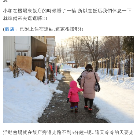
小咖在機場來飯店的時候睡了一輪.所以進飯店我們休息一下
就準備來去逛逛囉!!!
(
飯店
←已附上住宿連結.這家很讚耶!)
活動會場就在飯店旁邊走路不到5分鐘~呃..這天冷冷的天要走