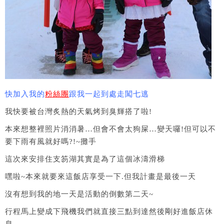
快加入我的
粉絲團
跟我一起到處走闖七逃
我快要被台灣炙熱的天氣烤到臭輝搭了啦!
本來想整裡照片消消暑…但會不會太狗屎…變天囉!但可以不
要下雨有風就好嗎?!~攤手
這次來安排住支笏湖其實是為了這個冰濤滑梯
嘿啦~本來就要來這飯店享受一下.但我計畫是最後一天
沒有想到我的地一天是活動的倒數第二天~
行程馬上變成下飛機我們就直接三點到達然後剛好進飯店休
息