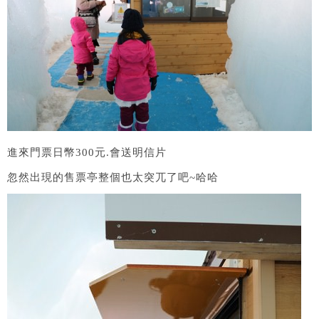
進來門票日幣300元.會送明信片
忽然出現的售票亭整個也太突兀了吧~哈哈