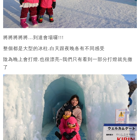
將將將將將…到達會場囉!!!
整個都是大型的冰柱.白天跟夜晚各有不同感受
陰為晚上會打燈.也很漂亮~我們只有看到一部分打燈就先撤
了