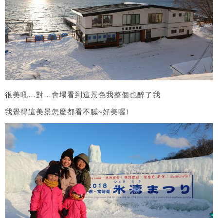
很美吼…對…會場看到這景色我整個也醉了我
我覺得這美景怎麼都看不膩~好美喔!