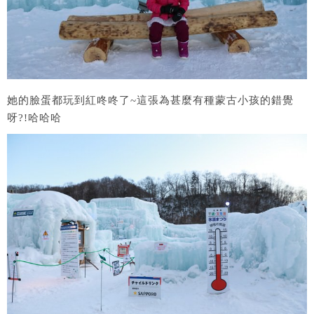
她的臉蛋都玩到紅咚咚了~這張為甚麼有種蒙古小孩的錯覺
呀?!哈哈哈