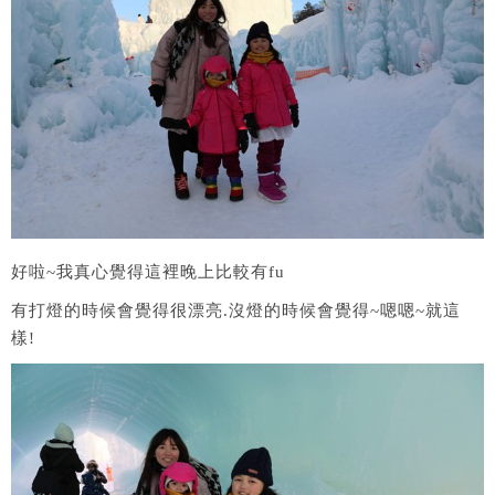
好啦~我真心覺得這裡晚上比較有fu
有打燈的時候會覺得很漂亮.沒燈的時候會覺得~嗯嗯~就這
樣!