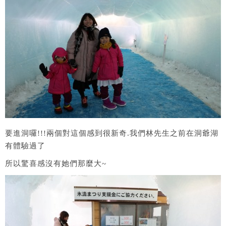
要進洞囉!!!兩個對這個感到很新奇.我們林先生之前在洞爺湖
有體驗過了
所以驚喜感沒有她們那麼大~