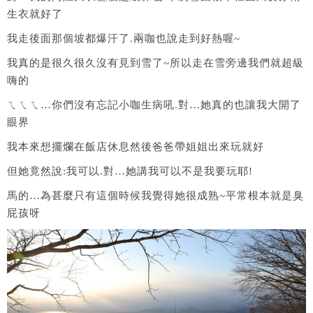
生衣就好了
我走後面那個坡都爆汗了.兩咖也說走到好熱喔~
我真的是很久很久沒有見到雪了~所以走在雪旁邊我們就超級
嗨的
ㄟㄟㄟ…你們沒有忘記小咖生病吼.對…她真的也讓我大開了
眼界
我本來想擺爛在飯店休息然後爸爸帶姐姐出來玩就好
但她竟然說:我可以.對…她講我可以不是我要玩耶!
馬的…為甚麼只有這個時候我覺得她很成熟~平常根本就是臭
屁孩呀