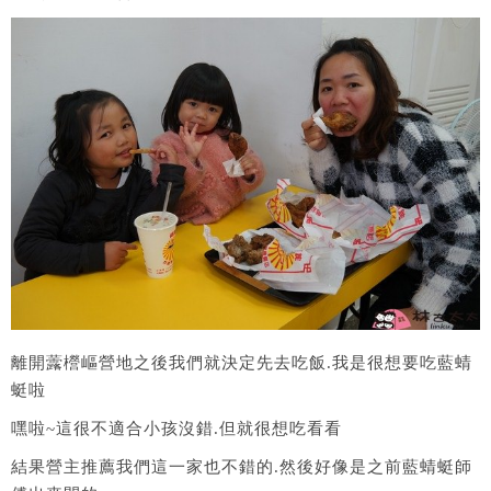
離開虂櫿嶇營地之後我們就決定先去吃飯.我是很想要吃藍蜻
蜓啦
嘿啦~這很不適合小孩沒錯.但就很想吃看看
結果營主推薦我們這一家也不錯的.然後好像是之前藍蜻蜓師