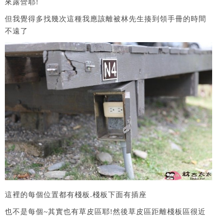
來露營耶!
但我覺得多找幾次這種我應該離被林先生揍到領手冊的時間
不遠了
這裡的每個位置都有棧板.棧板下面有插座
也不是每個~其實也有草皮區耶!然後草皮區距離棧板區很近