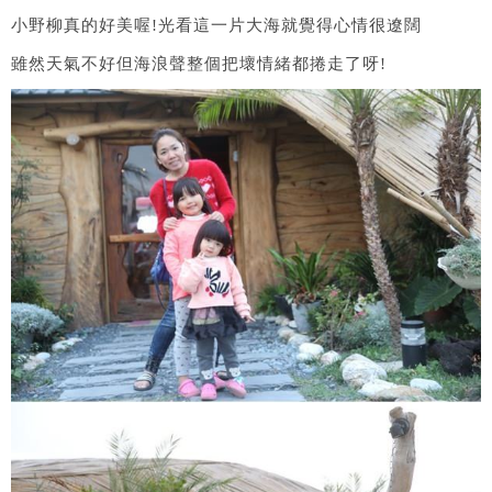
小野柳真的好美喔!光看這一片大海就覺得心情很遼闊
雖然天氣不好但海浪聲整個把壞情緒都捲走了呀!