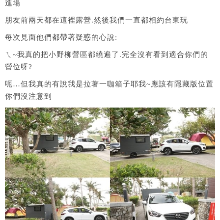
進場
朋友前兩天都在這裡露營.然後我們一直都相約台東玩
每次見面他們都帶著疑惑的心說:
ㄟ~我真的把小野柳營區都繞遍了.完全沒有看到適合你們的
營位呀?
呃…但我真的有說我是拉著一咖箱子耶我~應該有隱藏版位置
你們沒注意到