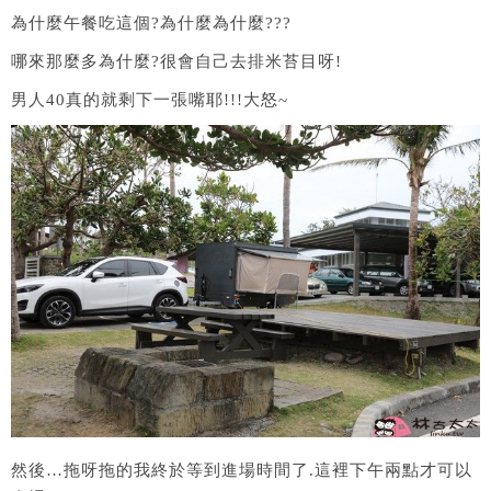
為什麼午餐吃這個?為什麼為什麼???
哪來那麼多為什麼?很會自己去排米苔目呀!
男人40真的就剩下一張嘴耶!!!大怒~
然後…拖呀拖的我終於等到進場時間了.這裡下午兩點才可以