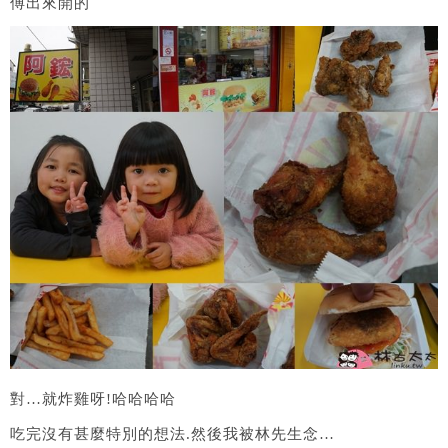
傅出來開的
對…就炸雞呀!哈哈哈哈
吃完沒有甚麼特別的想法.然後我被林先生念…