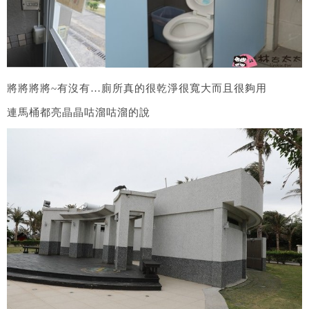
將將將將~有沒有…廁所真的很乾淨很寬大而且很夠用
連馬桶都亮晶晶咕溜咕溜的說