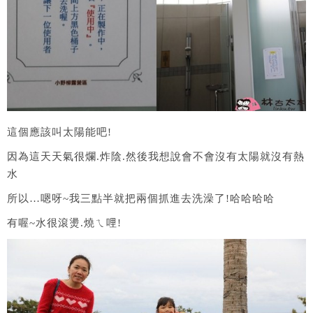
這個應該叫太陽能吧!
因為這天天氣很爛.炸陰.然後我想說會不會沒有太陽就沒有熱
水
所以…嗯呀~我三點半就把兩個抓進去洗澡了!哈哈哈哈
有喔~水很滾燙.燒ㄟ哩!