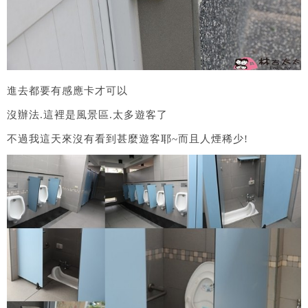
進去都要有感應卡才可以
沒辦法.這裡是風景區.太多遊客了
不過我這天來沒有看到甚麼遊客耶~而且人煙稀少!