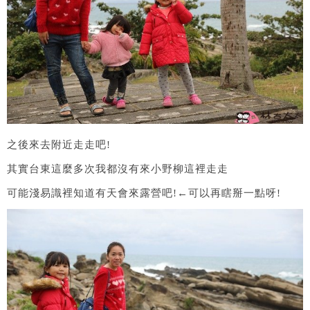
之後來去附近走走吧!
其實台東這麼多次我都沒有來小野柳這裡走走
可能淺易識裡知道有天會來露營吧!←可以再瞎掰一點呀!