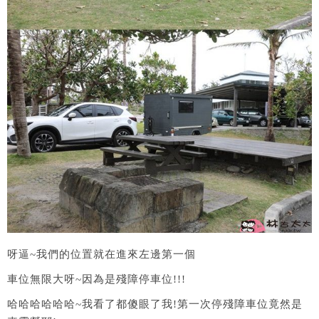
呀逼~我們的位置就在進來左邊第一個
車位無限大呀~因為是殘障停車位!!!
哈哈哈哈哈哈~我看了都傻眼了我!第一次停殘障車位竟然是