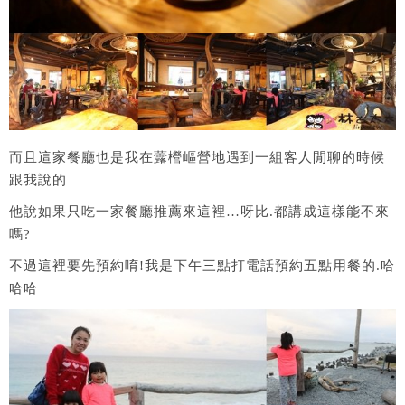
而且這家餐廳也是我在虂櫿嶇營地遇到一組客人閒聊的時候
跟我說的
他說如果只吃一家餐廳推薦來這裡…呀比.都講成這樣能不來
嗎?
不過這裡要先預約唷!我是下午三點打電話預約五點用餐的.哈
哈哈