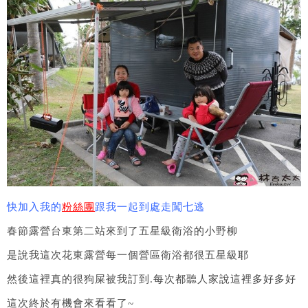
快加入我的
粉絲團
跟我一起到處走闖七逃
春節露營台東第二站來到了五星級衛浴的小野柳
是說我這次花東露營每一個營區衛浴都很五星級耶
然後這裡真的很狗屎被我訂到.每次都聽人家說這裡多好多好
這次終於有機會來看看了~