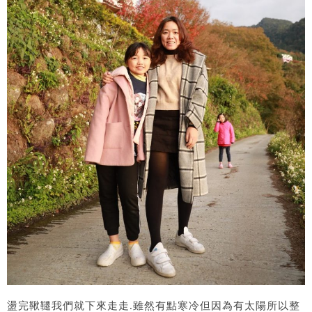
盪完鞦韆我們就下來走走.雖然有點寒冷但因為有太陽所以整