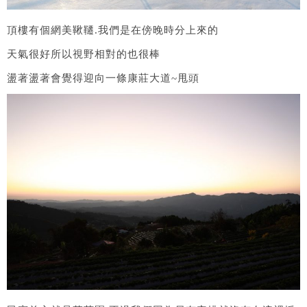
頂樓有個網美鞦韆.我們是在傍晚時分上來的
天氣很好所以視野相對的也很棒
盪著盪著會覺得迎向一條康莊大道~甩頭