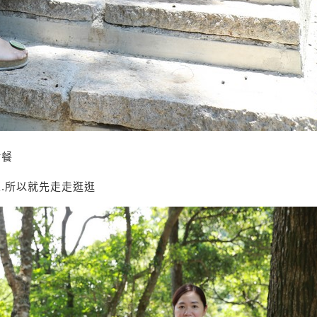
點餐
.所以就先走走逛逛