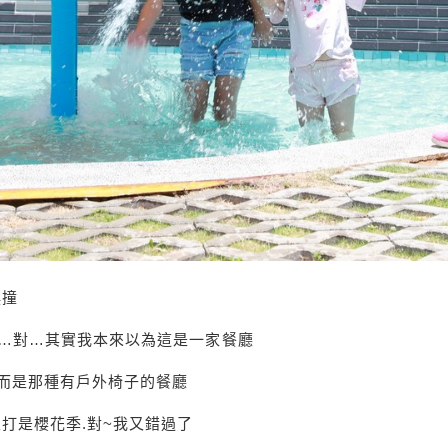
誤撞
…對…其實我本來以為這是一家餐廳
.而是那種有戶外椅子的餐廳
打是櫻花季.對~我又錯過了