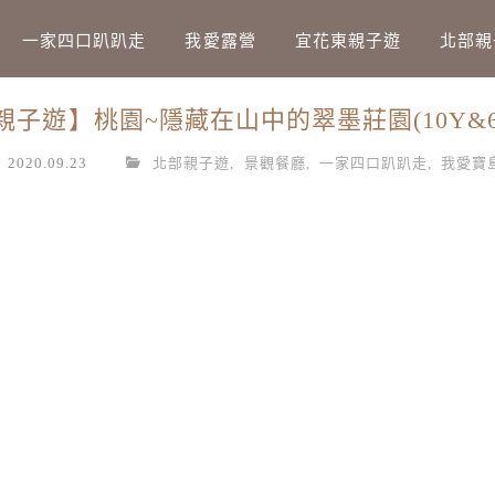
Main Menu
一家四口趴趴走
我愛露營
宜花東親子遊
北部親
親子遊】桃園~隱藏在山中的翠墨莊園(10Y&6
2020.09.23
北部親子遊
,
景觀餐廳
,
一家四口趴趴走
,
我愛寶