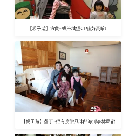
【親子遊】宜蘭~蠟筆城堡CP值好高唷!!!
【親子遊】墾丁~很有度假風味的海灣森林民宿