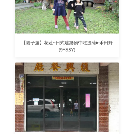
【親子遊】花蓮~日式建築物中吃披薩in禾田野
(9Y&5Y)