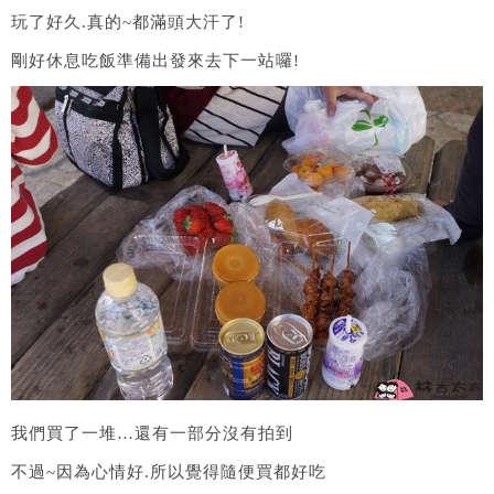
玩了好久.真的~都滿頭大汗了!
剛好休息吃飯準備出發來去下一站囉!
我們買了一堆…還有一部分沒有拍到
不過~因為心情好.所以覺得隨便買都好吃