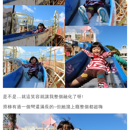
是不是…就這笑容就讓我整個融化了呀!
滑梯有過一個彎還滿長的~但她溜上癮整個都超嗨