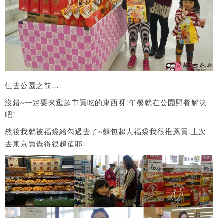
但去公園之前…
沒錯~一定要來逛超市買吃的東西呀!午餐就在公園野餐解決
吧!
然後我就被福袋給勾過去了~麵包超人福袋我很推薦買.上次
去東京買覺得很超值耶!