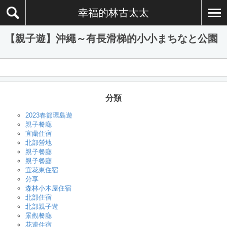
幸福的林古太太
【親子遊】沖繩～有長滑梯的小小まちなと公園
分類
2023春節環島遊
親子餐廳
宜蘭住宿
北部營地
親子餐廳
親子餐廳
宜花東住宿
分享
森林小木屋住宿
北部住宿
北部親子遊
景觀餐廳
花連住宿