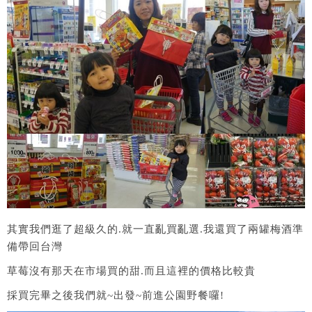
其實我們逛了超級久的.就一直亂買亂選.我還買了兩罐梅酒準
備帶回台灣
草莓沒有那天在市場買的甜.而且這裡的價格比較貴
採買完畢之後我們就~出發~前進公園野餐囉!