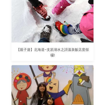
【親子遊】北海道~支笏湖水之謌溫泉飯店度假
囉!