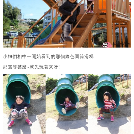
小妞們相中一開始看到的那個綠色圓筒滑梯
那還等甚麼~就先玩著來呀!