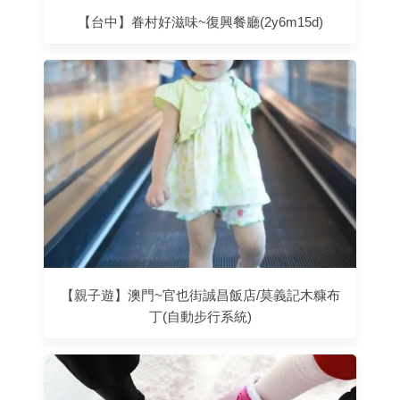
【台中】眷村好滋味~復興餐廳(2y6m15d)
【親子遊】澳門~官也街誠昌飯店/莫義記木糠布
丁(自動步行系統)