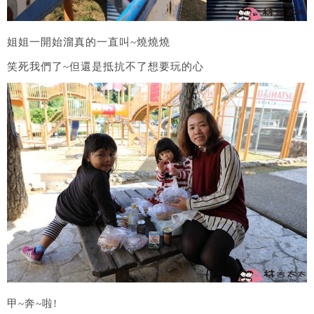
姐姐一開始溜真的一直叫~燒燒燒
笑死我們了~但還是抵抗不了想要玩的心
甲~奔~啦!