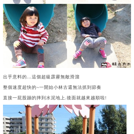
出乎意料的…這個超級霹靂無敵滑溜
整個速度超快的~一開始小林古還無法抓到節奏
直接一屁股蹦的摔到水泥地上.後面就越來越順啦!