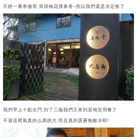
不經一番寒徹骨 焉得梅花撲鼻香~所以我們還是決定衝了
我們早上十點出門.到了三義我們又來到居鳩堂用餐了
不過這裡風真的么壽的大.而且真的霹靂無敵冷耶!