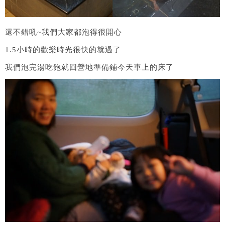
還不錯吼~我們大家都泡得很開心
1.5小時的歡樂時光很快的就過了
我們泡完湯吃飽就回營地準備鋪今天車上的床了