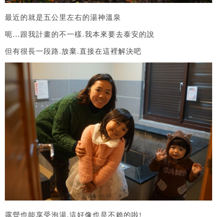
最近的就是五公里左右的湯神溫泉
呃…跟我計畫的不一樣.我本來要去泰安的說
但有很長一段路.放棄.直接在這裡解決吧
露營也能享受泡湯.這好像也是不賴的啦!