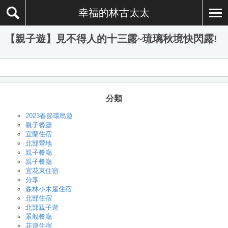
幸福的林古太太
【親子遊】見不得人的十三露~琉璃秋境快閃露!
分類
2023春節環島遊
親子餐廳
宜蘭住宿
北部營地
親子餐廳
親子餐廳
宜花東住宿
分享
森林小木屋住宿
北部住宿
北部親子遊
景觀餐廳
花連住宿