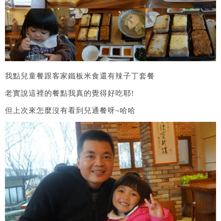
我點兒童餐跟客家鐵板米食還有辣子丁套餐
老實說這裡的餐點我真的覺得好吃耶!
但上次來怎麼沒有看到兒通餐呀~哈哈