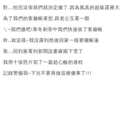
對…拍完這張我們就決定撤了.因為風真的超級霹靂大
為了我們的客廳帳著想.跟老公互看一眼
ㄟ~我們撤吧!寒冬刺骨中我們快速收了客廳帳
幹..就這樣~我沒露到然後回家一樣要曬帳篷
靠…回到家看到新聞說薑麻園下雪了
我用十張照片寫了一篇超心酸的過程
記錄警惕我~下次不要再做這種傻事了!!!