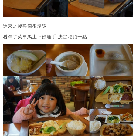
進來之後整個很溫暖
看準了菜單馬上下好離手.決定吃飽一點