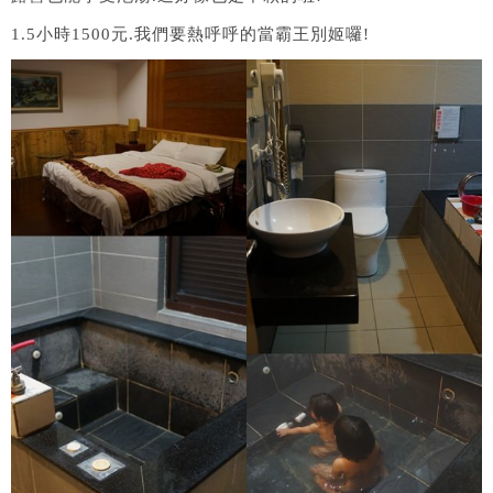
1.5小時1500元.我們要熱呼呼的當霸王別姬囉!