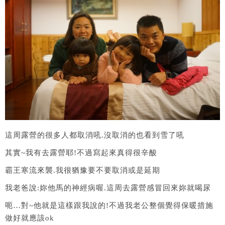
這周露營的很多人都取消吼.沒取消的也看到雪了吼
其實~我有去露營耶!不過寫起來真得很辛酸
霸王寒流來襲.我很猶豫要不要取消或是延期
我老爸說:妳他馬的神經病喔.這周去露營感冒回來妳就喝尿
呃…對~他就是這樣跟我說的!不過我老公整個覺得保暖措施
做好就應該ok