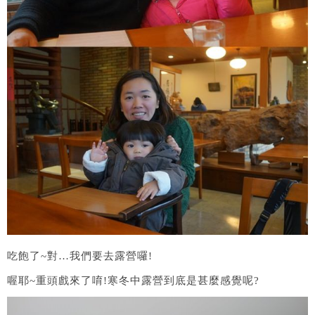
吃飽了~對…我們要去露營囉!
喔耶~重頭戲來了唷!寒冬中露營到底是甚麼感覺呢?