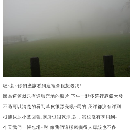
嗯~對~妳們應該看到這裡會很想殺我!
因為這篇就只有這張營地的照片.下午一點多這裡霧氣大發
不過可以清楚的看到草皮很漂亮吼~馬的.我踩都沒有踩到
根據尿尿小童回報.廁所也很乾淨.對…我也沒有享用到~
今天我們一帳包場~對.像我們這樣瘋癲得人應該也不多