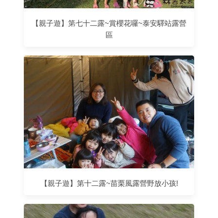
【親子遊】第七十二露~賞櫻花囉~泰安驛站露營
區
【親子遊】第十二露~苗栗風露營野放小孩!