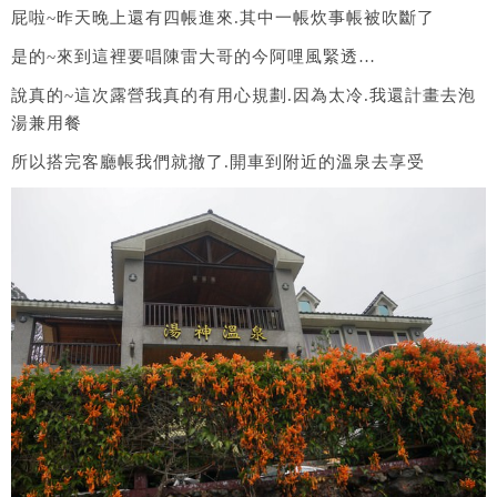
屁啦~昨天晚上還有四帳進來.其中一帳炊事帳被吹斷了
是的~來到這裡要唱陳雷大哥的今阿哩風緊透…
說真的~這次露營我真的有用心規劃.因為太冷.我還計畫去泡
湯兼用餐
所以搭完客廳帳我們就撤了.開車到附近的溫泉去享受