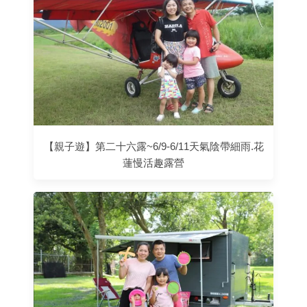
【親子遊】第二十六露~6/9-6/11天氣陰帶細雨.花
蓮慢活趣露營