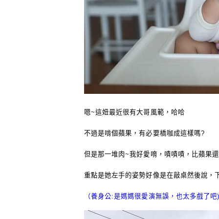
嗯~這妞最近很有大哥風範，哈哈
不過是啃個蘋果，有必要橋咖成這樣嗎?
但是那一堆肉~我好愛唷，嘖嘖嘖，比蘋果
重點是她左手的姿勢好像是在敲桌然後說，
（養身公:是媽媽很愛演無誤，也太多戲了吧