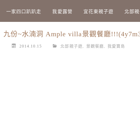
Main Menu
一家四口趴趴走
我愛露營
宜花東親子遊
北部親
~水湳洞 Ample villa景觀餐廳!!!(4y7m3
2014.10.15
北部親子遊
,
景觀餐廳
,
我愛寶島