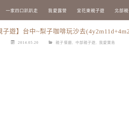
Main Menu
一家四口趴趴走
我愛露營
宜花東親子遊
北部親
子遊】台中~梨子咖啡玩沙去(4y2m11d+4m2
2014.05.20
親子餐廳
,
中部親子遊
,
我愛寶島