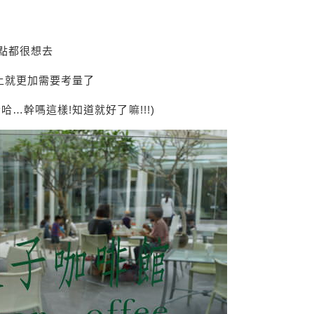
點都很想去
上就更加需要考量了
哈…幹嗎這樣!知道就好了嘛!!!)