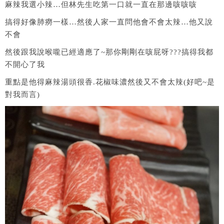
麻辣我選小辣…但林先生吃第一口就一直在那邊咳咳咳
搞得好像肺癆一樣…然後人家一直問他會不會太辣…他又說
不會
然後跟我說喉嚨已經適應了~那你剛剛在咳屁呀???搞得我都
不開心了我
重點是他得麻辣湯頭很香.花椒味濃然後又不會太辣(好吧~是
對我而言)