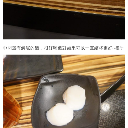
中間還有解膩的醋…很好喝但對如果可以一直續杯更好~攤手