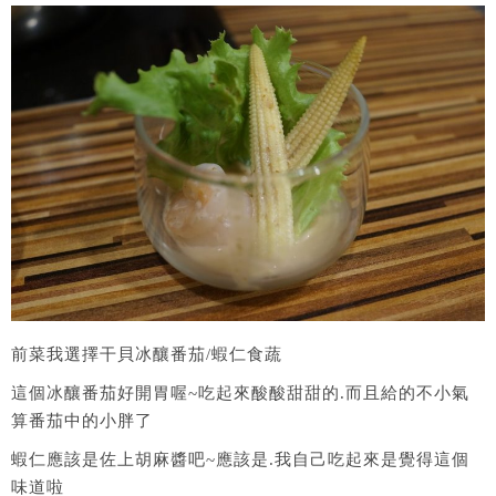
前菜我選擇干貝冰釀番茄/蝦仁食蔬
這個冰釀番茄好開胃喔~吃起來酸酸甜甜的.而且給的不小氣
算番茄中的小胖了
蝦仁應該是佐上胡麻醬吧~應該是.我自己吃起來是覺得這個
味道啦