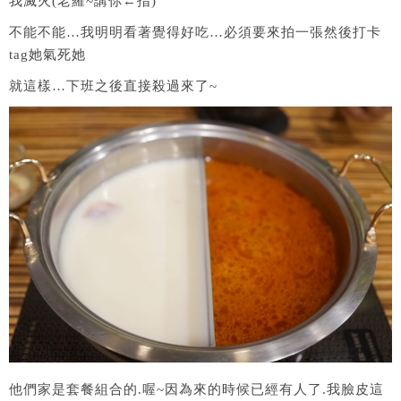
我滅火(老羅~講你←指)
不能不能…我明明看著覺得好吃…必須要來拍一張然後打卡
tag她氣死她
就這樣…下班之後直接殺過來了~
他們家是套餐組合的.喔~因為來的時候已經有人了.我臉皮這