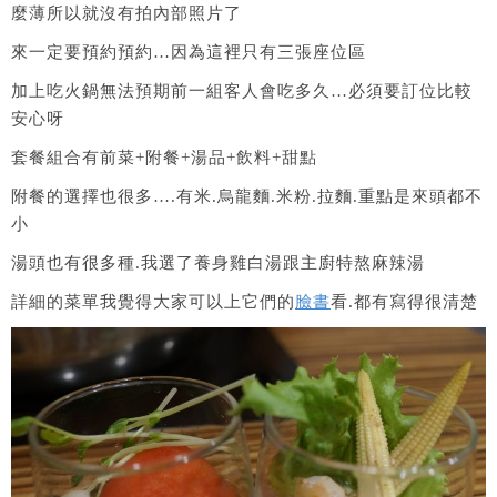
麼薄所以就沒有拍內部照片了
來一定要預約預約…因為這裡只有三張座位區
加上吃火鍋無法預期前一組客人會吃多久…必須要訂位比較
安心呀
套餐組合有前菜+附餐+湯品+飲料+甜點
附餐的選擇也很多….有米.烏龍麵.米粉.拉麵.重點是來頭都不
小
湯頭也有很多種.我選了養身雞白湯跟主廚特熬麻辣湯
詳細的菜單我覺得大家可以上它們的
臉書
看.都有寫得很清楚