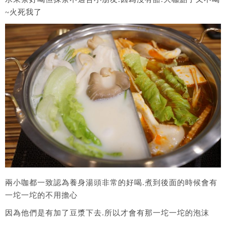
~火死我了
兩小咖都一致認為養身湯頭非常的好喝.煮到後面的時候會有
一坨一坨的不用擔心
因為他們是有加了豆漿下去.所以才會有那一坨一坨的泡沫