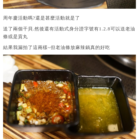
周年慶活動嗎?還是甚麼活動就是了
送了兩個干貝.然後還有活動式身分證字號有1.2.8可以送老油
條或是貢丸
結果我漏拍了這兩樣~但老油條放麻辣鍋真的好吃