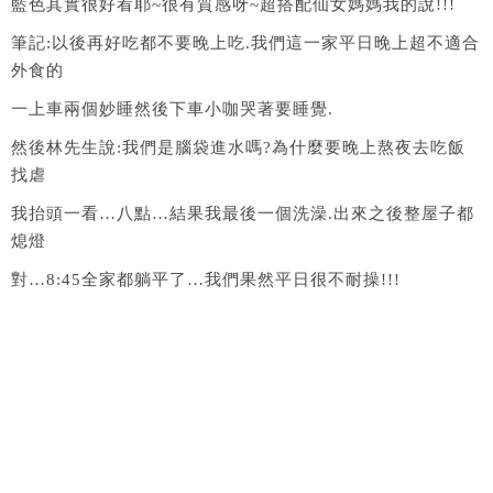
藍色其實很好看耶~很有質感呀~超搭配仙女媽媽我的說!!!
筆記:以後再好吃都不要晚上吃.我們這一家平日晚上超不適合
外食的
一上車兩個妙睡然後下車小咖哭著要睡覺.
然後林先生說:我們是腦袋進水嗎?為什麼要晚上熬夜去吃飯
找虐
我抬頭一看…八點…結果我最後一個洗澡.出來之後整屋子都
熄燈
對…8:45全家都躺平了…我們果然平日很不耐操!!!