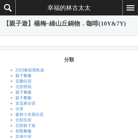
幸福的林古太太
【親子遊】楊梅~綠山丘鍋物．咖啡(10Y&7Y)
分類
2023春節環島遊
親子餐廳
宜蘭住宿
北部營地
親子餐廳
親子餐廳
宜花東住宿
分享
森林小木屋住宿
北部住宿
北部親子遊
景觀餐廳
花連住宿