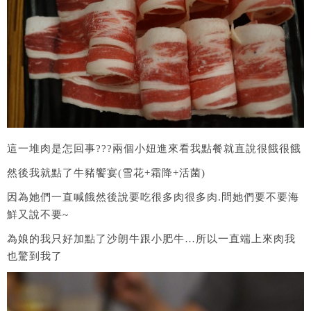
這一堆肉是怎回事???兩個小妞進來看我點餐就直說很餓很餓
然後我就點了牛豬饗宴(雪花+霜降+活菌)
因為她們一直喊餓然後說要吃很多肉很多肉.問她們要不要海
鮮又說不要~
為娘的我只好加點了沙朗牛跟小肥牛…所以一直端上來肉我
也驚到我了