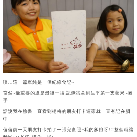
噗…這一篇單純是一個紀錄食記~
當然~最重要的還是最後一張.記錄我拿到生平第一支蘋果~攤
手
話說我在臉書一直看到楊梅的朋友打卡這家就一直有記在腦
中
偏偏前一天朋友打卡拍了一張完食照~我的爹娘呀!!!整個就讓