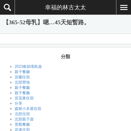
幸福的林古太太
【365-52母乳】嗯…45天短暫路。
分類
2023春節環島遊
親子餐廳
宜蘭住宿
北部營地
親子餐廳
親子餐廳
宜花東住宿
分享
森林小木屋住宿
北部住宿
北部親子遊
景觀餐廳
花連住宿