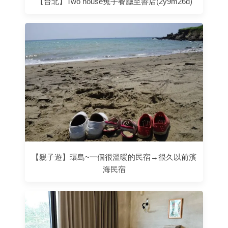
【台北】Two house兔子餐廳至善店(2y9m26d)
【親子遊】環島~一個很溫暖的民宿→很久以前濱
海民宿