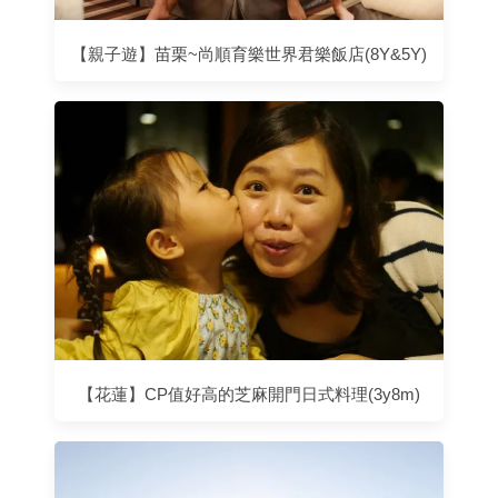
【親子遊】苗栗~尚順育樂世界君樂飯店(8Y&5Y)
【花蓮】CP值好高的芝麻開門日式料理(3y8m)