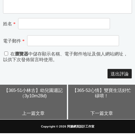
姓名
*
電子郵件
*
在
瀏覽器
中儲存顯示名稱、電子郵件地址及個人網站網址，
以供下次發佈留言時使用。
【365-51小林古】幼兒園週記
【365-52心情】雙寶生活好忙
（3y10m28d)
碌唷！
上一篇文章
下一篇文章
Copyright © 2026
阿腸網頁設計工作室