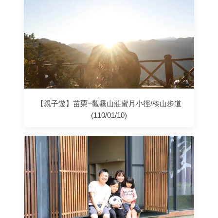
【親子遊】苗栗~觀霧山莊蜜月小徑/榛山步道
(110/01/10)