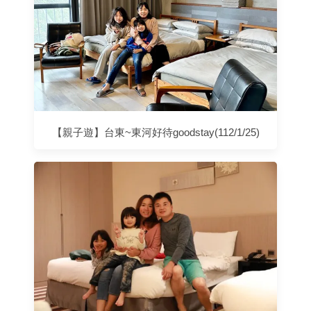
【親子遊】台東~東河好待goodstay(112/1/25)