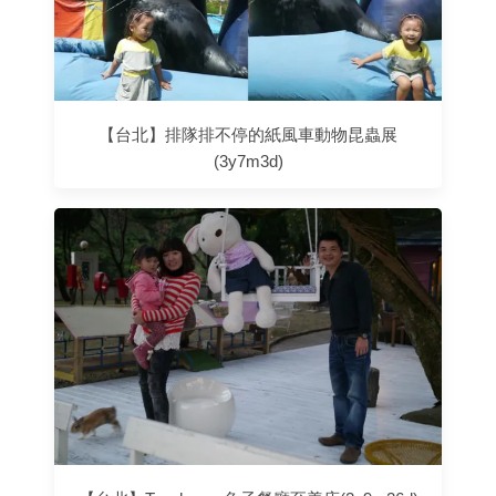
【台北】排隊排不停的紙風車動物昆蟲展
(3y7m3d)