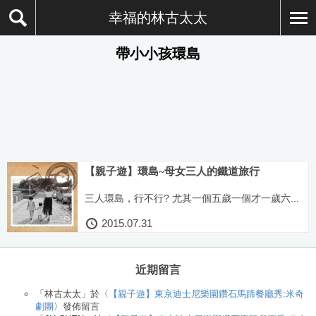
幸福的林古太太
帶小小孩環島
【親子遊】環島~母女三人的鐵道旅行
三人環島，行不行? 尤其一個五歲一個才一歲六...
2015.07.31
近期留言
「
林古太太
」於〈
【親子遊】東京迪士尼樂園鑽石馬蹄餐廳秀:米奇
劇團
〉發佈留言