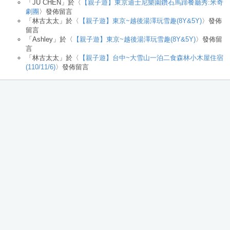
「
JU CHEN
」於〈
【親子遊】東京迪士尼樂園鑽石馬蹄餐廳秀:米奇
劇團
〉發佈留言
「
林古太太
」於〈
【親子遊】東京~越後湯澤玩雪趣(8Y&5Y)
〉發佈
留言
「
Ashley
」於〈
【親子遊】東京~越後湯澤玩雪趣(8Y&5Y)
〉發佈留
言
「
林古太太
」於〈
【親子遊】台中~大雪山一泊二食森林小木屋住宿
(110/11/6)
〉發佈留言