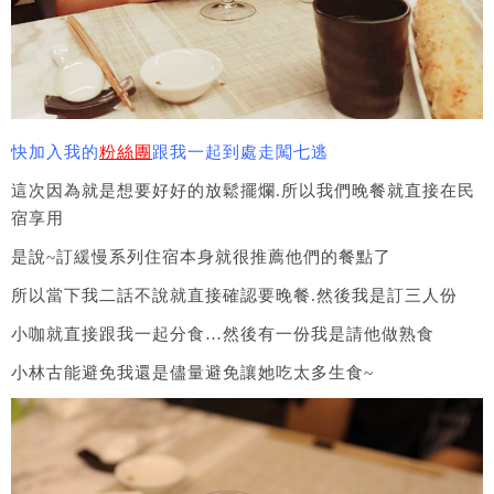
快加入我的
粉絲團
跟我一起到處走闖七逃
這次因為就是想要好好的放鬆擺爛.所以我們晚餐就直接在民
宿享用
是說~訂緩慢系列住宿本身就很推薦他們的餐點了
所以當下我二話不說就直接確認要晚餐.然後我是訂三人份
小咖就直接跟我一起分食…然後有一份我是請他做熟食
小林古能避免我還是儘量避免讓她吃太多生食~