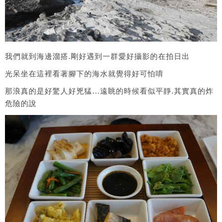
我們就到海邊溜搭.剛好遇到一群愛好攝影的在拍日出
光呆坐在這裡看著腳下的海水就覺得好可怕唷
那浪真的是好驚人好兇猛…遠眺的時候看似平靜.其實真的炸
危險的說