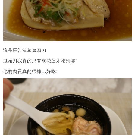
這是馬告清蒸鬼頭刀
鬼頭刀我真的只有來花蓮才吃到耶!
他的肉質真的很棒…好吃!