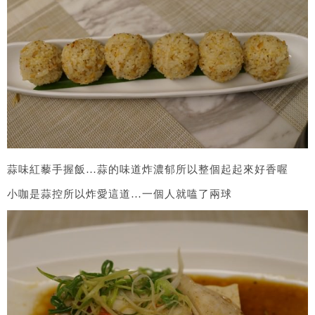
蒜味紅藜手握飯…蒜的味道炸濃郁所以整個起起來好香喔
小咖是蒜控所以炸愛這道…一個人就嗑了兩球