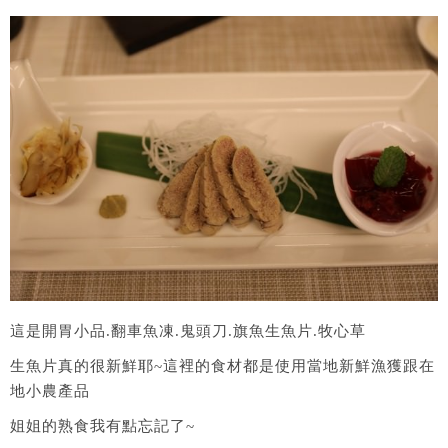
這是開胃小品.翻車魚凍.鬼頭刀.旗魚生魚片.牧心草
生魚片真的很新鮮耶~這裡的食材都是使用當地新鮮漁獲跟在
地小農產品
姐姐的熟食我有點忘記了~