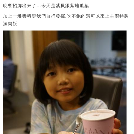
晚餐招牌出來了…今天是紫貝跟紫地瓜葉
加上一堆醬料讓我們自行發揮.吃不飽的還可以來上主廚特製
滷肉飯