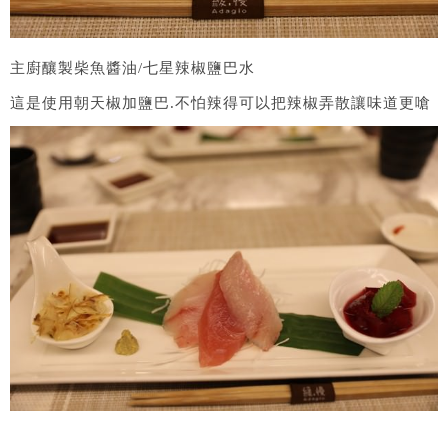
主廚釀製柴魚醬油/七星辣椒鹽巴水
這是使用朝天椒加鹽巴.不怕辣得可以把辣椒弄散讓味道更嗆