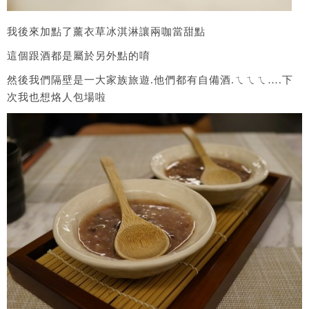
我後來加點了薰衣草冰淇淋讓兩咖當甜點
這個跟酒都是屬於另外點的唷
然後我們隔壁是一大家族旅遊.他們都有自備酒.ㄟㄟㄟ….下
次我也想烙人包場啦