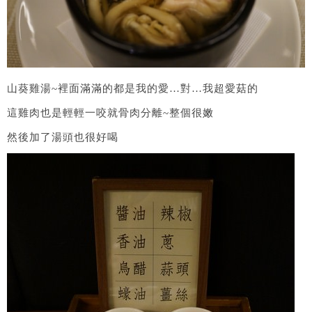
山葵雞湯~裡面滿滿的都是我的愛…對…我超愛菇的
這雞肉也是輕輕一咬就骨肉分離~整個很嫩
然後加了湯頭也很好喝