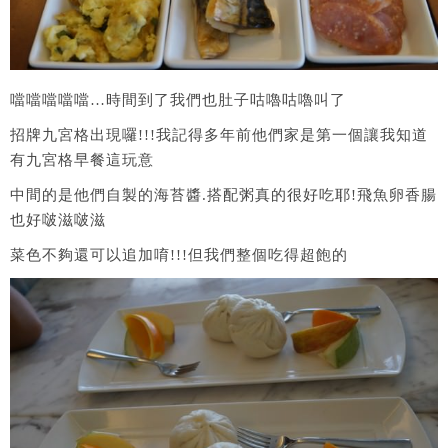
噹噹噹噹噹…時間到了我們也肚子咕嚕咕嚕叫了
招牌九宮格出現囉!!!我記得多年前他們家是第一個讓我知道
有九宮格早餐這玩意
中間的是他們自製的海苔醬.搭配粥真的很好吃耶!飛魚卵香腸
也好啵滋啵滋
菜色不夠還可以追加唷!!!但我們整個吃得超飽的