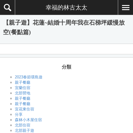
幸福的林古太太
【親子遊】花蓮~結婚十周年我在石梯坪緩慢放
空(餐點篇)
分類
2023春節環島遊
親子餐廳
宜蘭住宿
北部營地
親子餐廳
親子餐廳
宜花東住宿
分享
森林小木屋住宿
北部住宿
北部親子遊