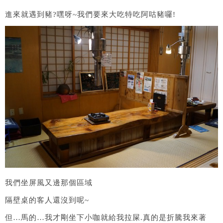
進來就遇到豬?嘿呀~我們要來大吃特吃阿咕豬囉!
我們坐屏風又邊那個區域
隔壁桌的客人還沒到呢~
但…馬的…我才剛坐下小咖就給我拉屎.真的是折騰我來著