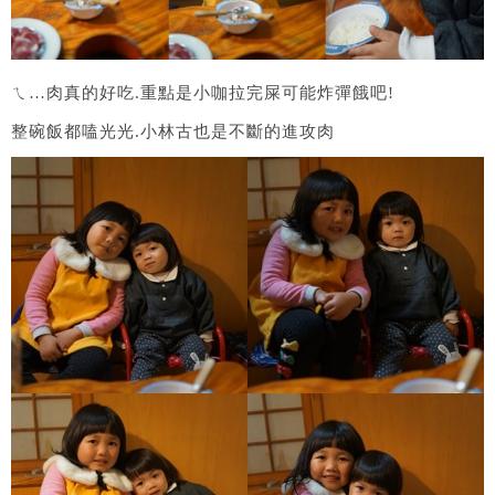
ㄟ…肉真的好吃.重點是小咖拉完屎可能炸彈餓吧!
整碗飯都嗑光光.小林古也是不斷的進攻肉