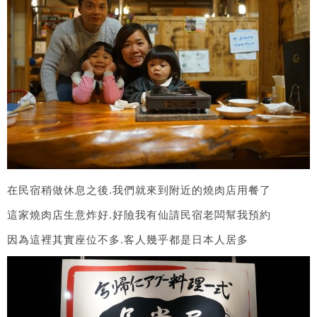
在民宿稍做休息之後.我們就來到附近的燒肉店用餐了
這家燒肉店生意炸好.好險我有仙請民宿老闆幫我預約
因為這裡其實座位不多.客人幾乎都是日本人居多