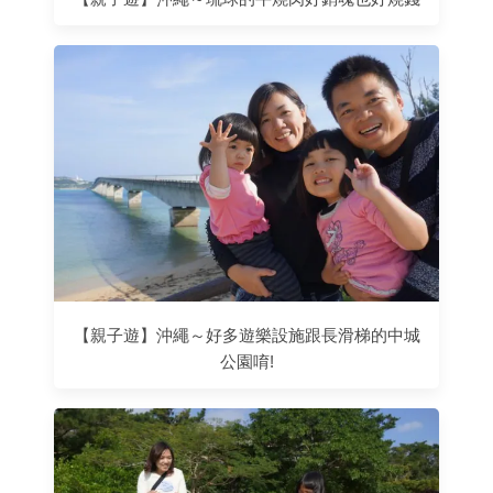
【親子遊】沖繩～好多遊樂設施跟長滑梯的中城
公園唷!