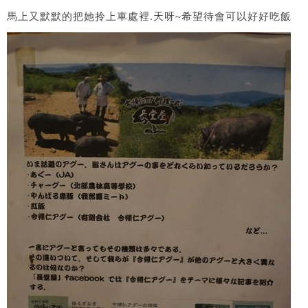
馬上又默默的把她拎上車處裡.天呀~希望待會可以好好吃飯