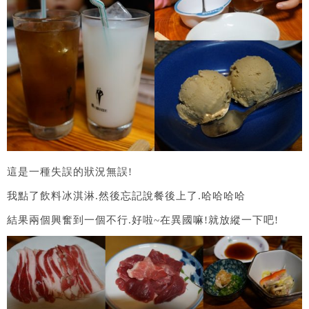
這是一種失誤的狀況無誤!
我點了飲料冰淇淋.然後忘記說餐後上了.哈哈哈哈
結果兩個興奮到一個不行.好啦~在異國嘛!就放縱一下吧!