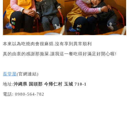
本來以為吃燒肉會很麻煩.沒有享到異常順利
真的由衷的感謝那拋屎.讓我這一餐吃得好滿足好開心喔!
長堂屋
(官網連結)
地址:
沖縄県 国頭郡 今帰仁村 玉城 710-1
電話: 0980-564-782