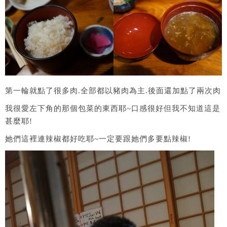
第一輪就點了很多肉.全部都以豬肉為主.後面還加點了兩次肉
我很愛左下角的那個包菜的東西耶~口感很好但我不知道這是
甚麼耶!
她們這裡連辣椒都好吃耶~一定要跟她們多要點辣椒!