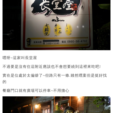
嘿呀~這家叫長堂屋
不過要是沒有住這附近應該也不會想要繞到這裡來吃吧!
實在是位處於太偏僻了~但路只有一條.雖然嘿案但是挺好找
的
餐廳門口就有廣場可以停車~不用擔心