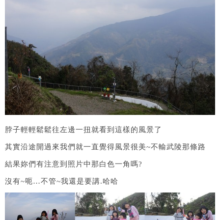
脖子輕輕鬆鬆往左邊一扭就看到這樣的風景了
其實沿途開過來我們就一直覺得風景很美~不輸武陵那條路
結果妳們有注意到照片中那白色一角嗎?
沒有~呃…不管~我還是要講.哈哈