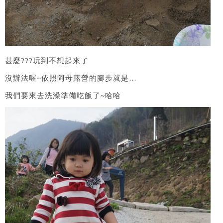
甚麼???玩到不想起來了
沒辦法喔~依照阿母露營的腳步就是…
我們要來去洗澡準備吃飯了~哈哈