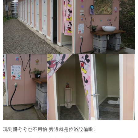
玩到髒兮兮也不用怕.旁邊就是位浴設備啦!