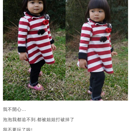
我不開心…
泡泡我都追不到.都被姐姐打破掉了
我不要玩了啦!