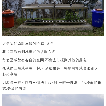
這是我們原訂三帳的區域─A區
我很喜歡她們梯田式的規劃方式
每個區域都有各自的空間.不會去打擾到其他的露友
像我們三帳就是在一起.不過如果是一帳的可能就會跟別人一
起分享喔!
因為是三帳所以有三個洗手台~對.一帳一咖洗手台.檯面也很
寬.旁邊也有燈