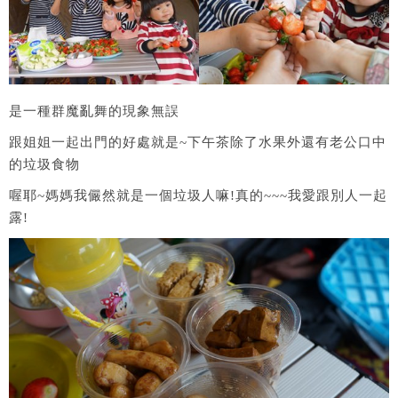
是一種群魔亂舞的現象無誤
跟姐姐一起出門的好處就是~下午茶除了水果外還有老公口中
的垃圾食物
喔耶~媽媽我儼然就是一個垃圾人嘛!真的~~~我愛跟別人一起
露!