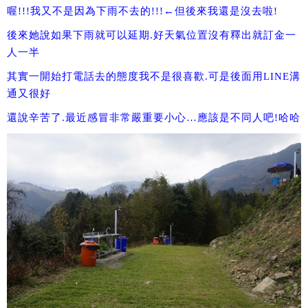
喔!!!我又不是因為下雨不去的!!!←但後來我還是沒去啦!
後來她說如果下雨就可以延期.好天氣位置沒有釋出就訂金一
人一半
其實一開始打電話去的態度我不是很喜歡.可是後面用LINE溝
通又很好
還說辛苦了.最近感冒非常嚴重要小心…應該是不同人吧!哈哈