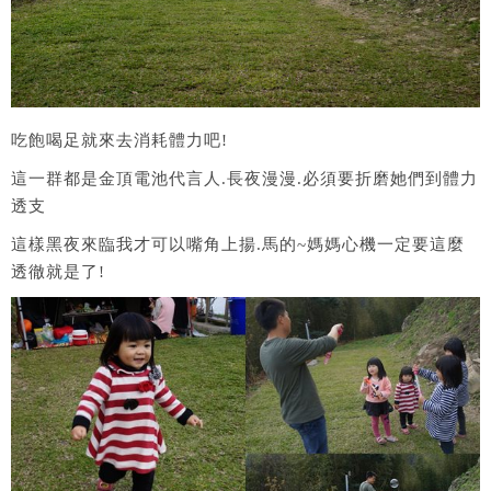
吃飽喝足就來去消耗體力吧!
這一群都是金頂電池代言人.長夜漫漫.必須要折磨她們到體力
透支
這樣黑夜來臨我才可以嘴角上揚.馬的~媽媽心機一定要這麼
透徹就是了!