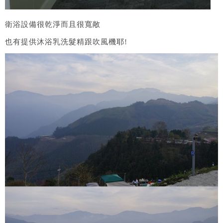
衛浴設備很乾淨而且很寬敞
也有提供沐浴乳洗髮精跟吹風機耶!