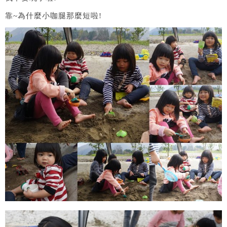
靠~為什麼小咖腿那麼短啦!