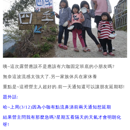
咦~這次露營應該不是應該有六咖固定班底的小朋友嗎?
無奈這波流感太強大了.另一家族休兵在家休養
重點是~這裡營主人超好的.前一天通知還可以讓朋友延期耶!
題外話:
哈~上周(3/12)因為小咖有點流鼻涕前兩天通知想延期
結果營主問我有那麼急嗎?星期五看隔天的天氣才會明朗化
呀!