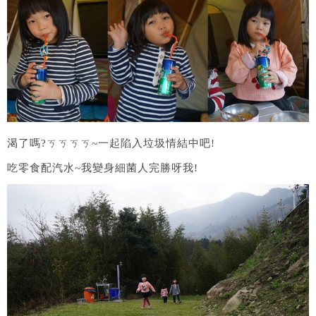
渴了嗎?ㄎㄎㄎㄎ~一起陷入垃圾情結中吧!
吃零食配汽水~我變身細菌人完勝呀我!