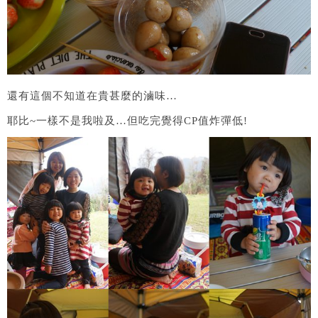
還有這個不知道在貴甚麼的滷味…
耶比~一樣不是我啦及…但吃完覺得CP值炸彈低!