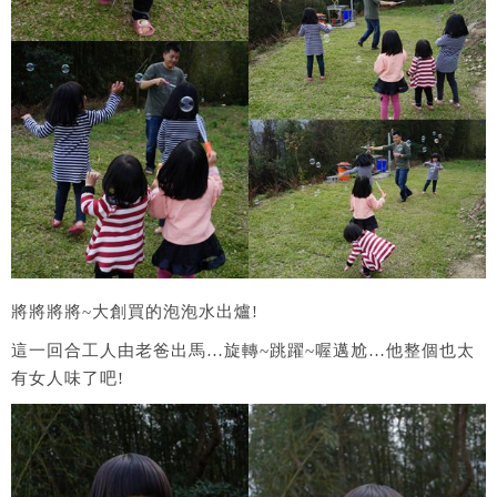
將將將將~大創買的泡泡水出爐!
這一回合工人由老爸出馬…旋轉~跳躍~喔邁尬…他整個也太
有女人味了吧!