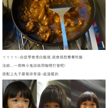
ㄎㄎㄎㄎ~自從學會煮白飯後.就會很想餐餐吃飯
沒錯…一窩蜂小鬼頭就用咖哩打發吧!
搭配上丸子蘿蔔排骨湯~超溫暖的