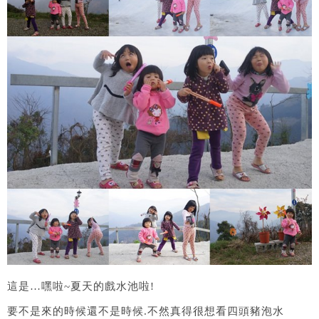
這是…嘿啦~夏天的戲水池啦!
要不是來的時候還不是時候.不然真得很想看四頭豬泡水