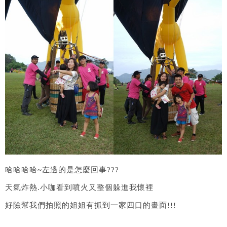
哈哈哈哈~左邊的是怎麼回事???
天氣炸熱.小咖看到噴火又整個躲進我懷裡
好險幫我們拍照的姐姐有抓到一家四口的畫面!!!