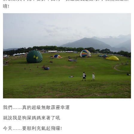
唷!
我們……真的超級無敵霹靂幸運
就說我是狗屎媽媽來著了吼
今天……要順利充氣起飛囉!