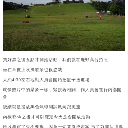
買好票之後五點才開始活動，我們就在鹿野高台拍照
坐在草皮上吹風發呆也很悠哉
大約4:30左右地勤人員會開始把籃子送進場
就像照片中的景象一樣，緊接著相關工作人員會進行內部開
會
後續就是投放黑色氣球測試風向跟風速
兩樣都ok之後才可以確定今天是否開放活動
所以票買了先不要拆，因為一切還沒成定案.拆了就無法退票