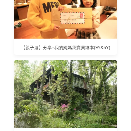
【親子遊】分享~我的媽媽我寶貝繪本(9Y&5Y)