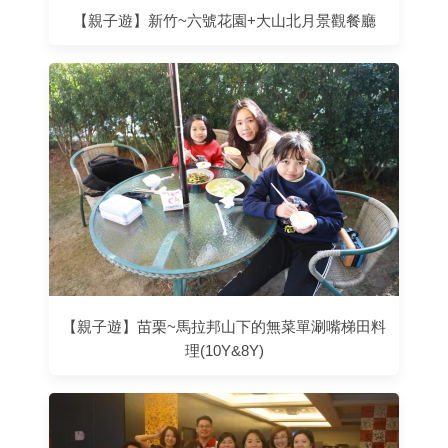
【親子遊】新竹~六號花園+大山北月景觀餐廳
【親子遊】苗栗~馬拉邦山下的無菜單涮嘴梯田料
理(10Y&8Y)