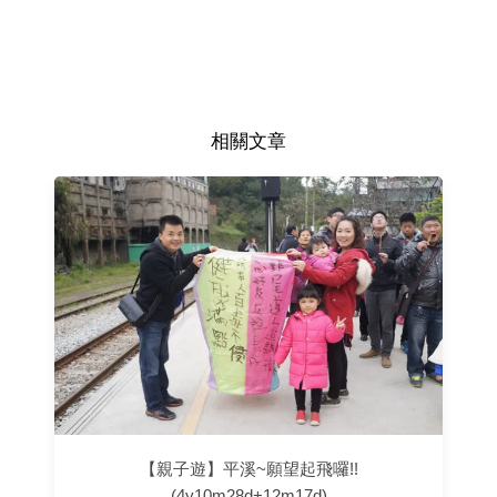
相關文章
【親子遊】平溪~願望起飛囉!!
(4y10m28d+12m17d)