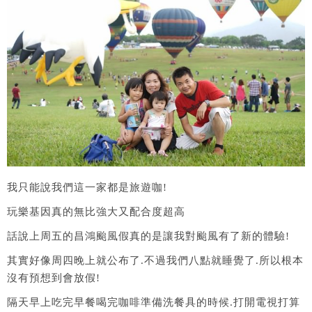
我只能說我們這一家都是旅遊咖!
玩樂基因真的無比強大又配合度超高
話說上周五的昌鴻颱風假真的是讓我對颱風有了新的體驗!
其實好像周四晚上就公布了.不過我們八點就睡覺了.所以根本
沒有預想到會放假!
隔天早上吃完早餐喝完咖啡準備洗餐具的時候.打開電視打算