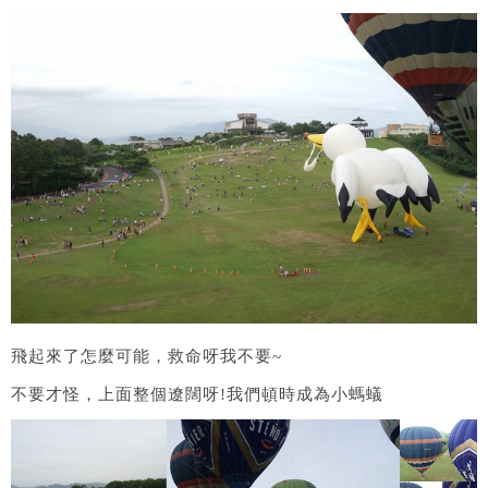
飛起來了怎麼可能，救命呀我不要~
不要才怪，上面整個遼闊呀!我們頓時成為小螞蟻