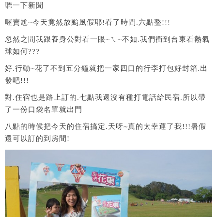
聽一下新聞
喔賣尬~今天竟然放颱風假耶!看了時間.六點整!!!
忽然之間我跟養身公對看一眼~ㄟ~不如.我們衝到台東看熱氣
球如何???
好.行動~花了不到五分鐘就把一家四口的行李打包好封箱.出
發吧!!!
對.住宿也是路上訂的.七點我還沒有種打電話給民宿.所以帶
了一份口袋名單就出門
八點的時候把今天的住宿搞定.天呀~真的太幸運了我!!!暑假
還可以訂的到房間!