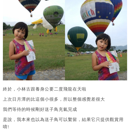
終於，小林古跟養身公要二度飛龍在天啦
上次日月潭的比這個小很多，所以整個感覺差很大
我們等待的時候剛好送子鳥充氣完成
是說，我本來也以為送子鳥可以繫留，結果它只提供觀賞用
唷!