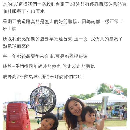
是的!就這樣我們一路殺到台東了.沿途只有停靠西螺休息站買
咖啡跟墾丁7-11買水
星期五的道路真的是無比的好開順暢←因為南部一樣正常上
班上課
所以我們比預期的還要早抵達台東.這一次~我們真的是為了
熱氣球而來的
每一年都很想要衝來台東.可是都覺得好遠
終於~我們找回年輕時的熱血.說走就走的勇氣
鹿野高台~熱氣球~我們來拜訪你們啦!!!