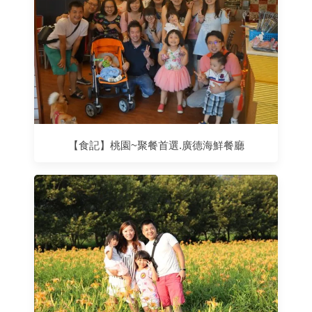
【食記】桃園~聚餐首選.廣德海鮮餐廳