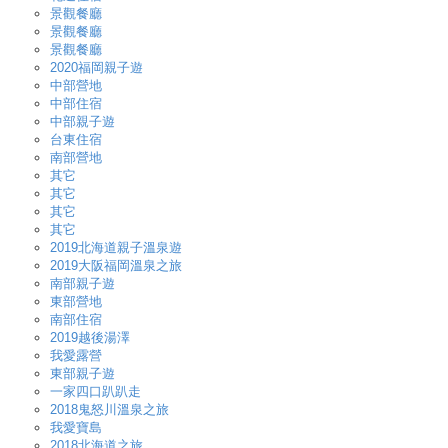
景觀餐廳
景觀餐廳
景觀餐廳
2020福岡親子遊
中部營地
中部住宿
中部親子遊
台東住宿
南部營地
其它
其它
其它
其它
2019北海道親子溫泉遊
2019大阪福岡溫泉之旅
南部親子遊
東部營地
南部住宿
2019越後湯澤
我愛露營
東部親子遊
一家四口趴趴走
2018鬼怒川溫泉之旅
我愛寶島
2018北海道之旅