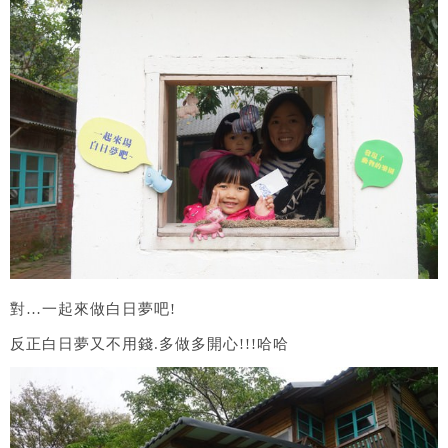
對…一起來做白日夢吧!
反正白日夢又不用錢.多做多開心!!!哈哈