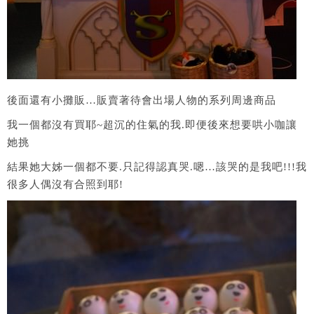
後面還有小攤販…販賣著待會出場人物的系列周邊商品
我一個都沒有買耶~超沉的住氣的我.即便後來想要哄小咖讓
她挑
結果她大姊一個都不要.只記得認真哭.嗯…該哭的是我吧!!!我
很多人偶沒有合照到耶!