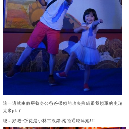
這一邊就由假掰養身公爸爸帶領的功夫熊貓跟我領軍的史瑞
克來pk了
呃…好吧~叛徒是小林古沒錯.兩邊通吃嘛她!!!