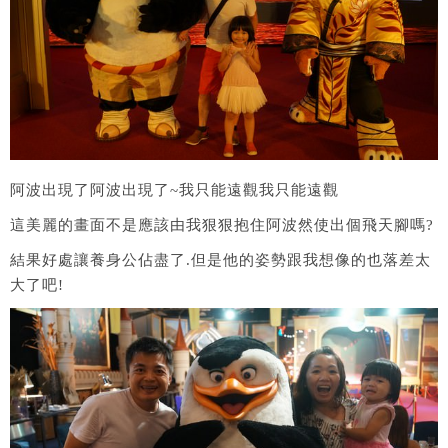
阿波出現了阿波出現了~我只能遠觀我只能遠觀
這美麗的畫面不是應該由我狠狠抱住阿波然使出個飛天腳嗎?
結果好處讓養身公佔盡了.但是他的姿勢跟我想像的也落差太
大了吧!