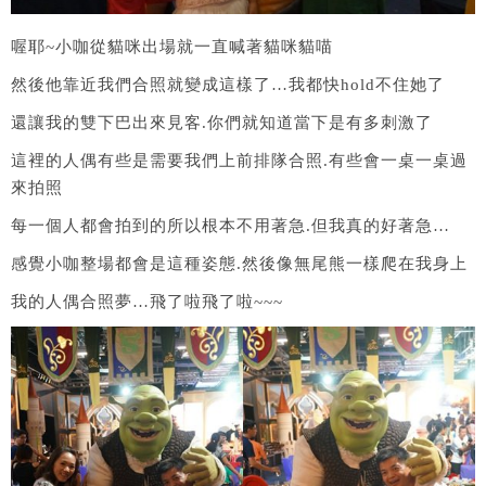
喔耶~小咖從貓咪出場就一直喊著貓咪貓喵
然後他靠近我們合照就變成這樣了…我都快hold不住她了
還讓我的雙下巴出來見客.你們就知道當下是有多刺激了
這裡的人偶有些是需要我們上前排隊合照.有些會一桌一桌過
來拍照
每一個人都會拍到的所以根本不用著急.但我真的好著急…
感覺小咖整場都會是這種姿態.然後像無尾熊一樣爬在我身上
我的人偶合照夢…飛了啦飛了啦~~~