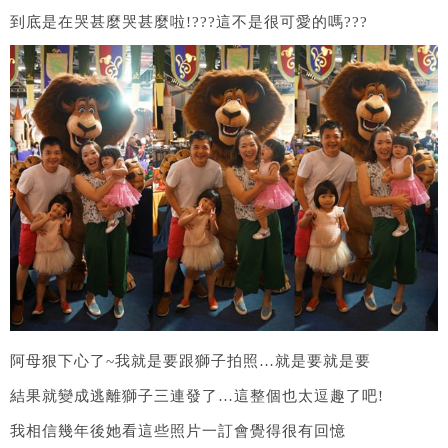
到底是在哭甚麼哭甚麼啦!???這不是很可愛的嗎???
阿母狠下心了~我就是要跟獅子拍照…就是要就是要
結果就變成逃離獅子三連發了…這整個也太逗趣了吧!
我相信幾年後她看這些照片一訂會覺得很有回憶