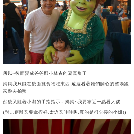
所以~後面變成爸爸跟小林古的寫真集了
媽媽我只能在後面挑食物吃東西.遠遠看著她們開心的整場跑
來跑去拍照
然後又隨著小咖的手指指示…媽媽~我要靠近一點看人偶
(對…距離又要拿捏好.太近又哇哇叫.真的是很欠揍的小妞!)