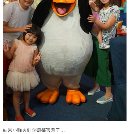
結果小咖哭到企鵝都害羞了…