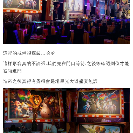
這裡的戒備很森嚴…哈哈
這樣形容真的不誇張.我們先在門口等待.之後等確認劃位才能
被領進門
進來之後真得有覺得會是場星光大道盛宴無誤