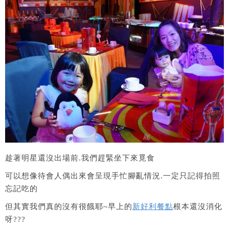
趁著明星還沒出場前.我們趕緊坐下來覓食
可以想像待會人偶出來會呈現手忙腳亂情況.一定只記得拍照
忘記吃的
但其實我們真的沒有很餓耶~早上的
新好利餐點
根本還沒消化
呀???