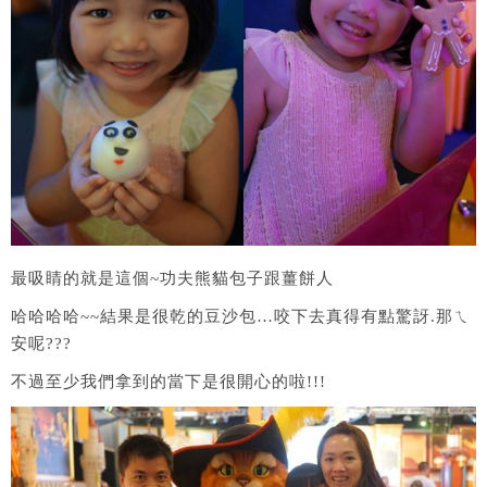
最吸睛的就是這個~功夫熊貓包子跟薑餅人
哈哈哈哈~~結果是很乾的豆沙包…咬下去真得有點驚訝.那ㄟ
安呢???
不過至少我們拿到的當下是很開心的啦!!!