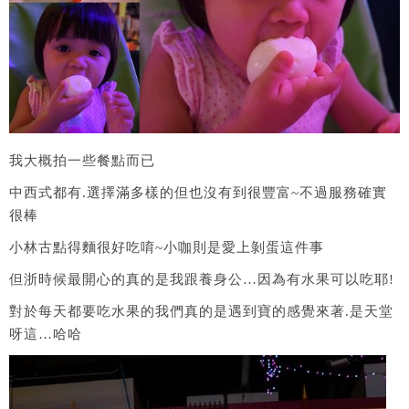
我大概拍一些餐點而已
中西式都有.選擇滿多樣的但也沒有到很豐富~不過服務確實
很棒
小林古點得麵很好吃唷~小咖則是愛上剝蛋這件事
但浙時候最開心的真的是我跟養身公…因為有水果可以吃耶!
對於每天都要吃水果的我們真的是遇到寶的感覺來著.是天堂
呀這…哈哈