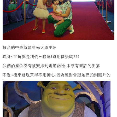
舞台的中央就是星光大道主角
嘿呀~主角就是我們三咖嘛!還用懷疑嗎???
我們的座位沒有被安排到走道兩邊.本來有些許的失落
不過~後來發現真得不用擔心.因為絕對會跟她們拍到照片的