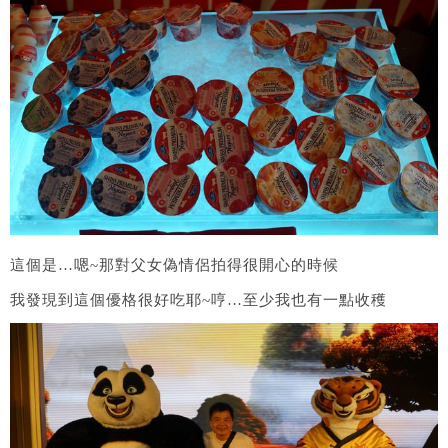
這個是…嗯~那對父女偽情侶拍得很開心的時候
我發現到這個優格很好吃耶~哼…至少我也有一點收穫