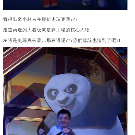
看得出來小林古在模仿史瑞克嗎???
走道兩邊的大看板就是夢工場的核心人物
左邊是史瑞克來著…那右邊呢???你們應該也猜到了吧?!