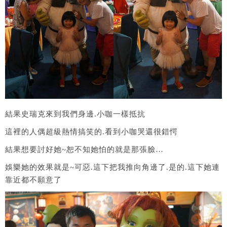
結果史瑞克來到我們身邊.小咖一樣抵抗
這裡的人偶超級熱情搞笑的.看到小咖哭還很錯愕
結果想要討好她~恕不知她怕的就是那張臉…
娛樂她的效果就是~可惡.這下把我推向角邊了.是的.這下她連
靠近都不願意了