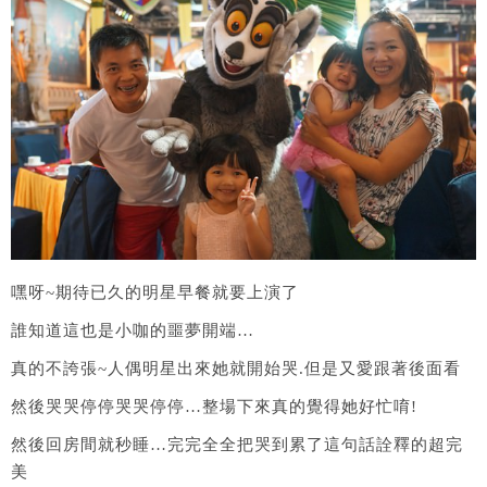
嘿呀~期待已久的明星早餐就要上演了
誰知道這也是小咖的噩夢開端…
真的不誇張~人偶明星出來她就開始哭.但是又愛跟著後面看
然後哭哭停停哭哭停停…整場下來真的覺得她好忙唷!
然後回房間就秒睡…完完全全把哭到累了這句話詮釋的超完
美