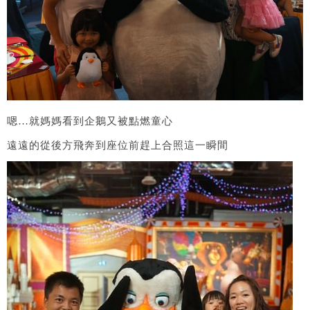
嗯…就媽媽看到企鵝又被點燃童心
遠遠的從後方飛奔到座位前趕上合照這一瞬間