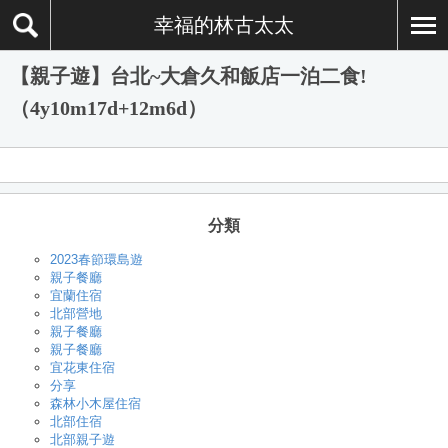
幸福的林古太太
【親子遊】台北~大倉久和飯店一泊二食!
（4y10m17d+12m6d）
分類
2023春節環島遊
親子餐廳
宜蘭住宿
北部營地
親子餐廳
親子餐廳
宜花東住宿
分享
森林小木屋住宿
北部住宿
北部親子遊