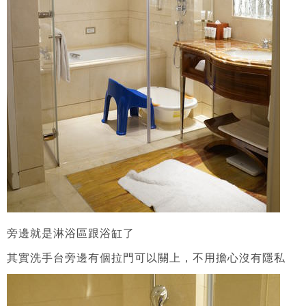
旁邊就是淋浴區跟浴缸了
其實洗手台旁邊有個拉門可以關上，不用擔心沒有隱私