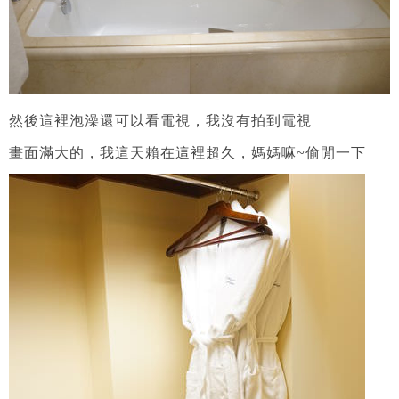
然後這裡泡澡還可以看電視，我沒有拍到電視
畫面滿大的，我這天賴在這裡超久，媽媽嘛~偷閒一下