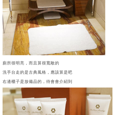
廁所很明亮，而且算很寬敞的
洗手台走的是古典風格，應該算是吧
右邊櫃子是放備品的，待會會介紹到