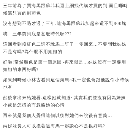
三年前為了買海馬跟蘇菲我還上網找代購才買的到.而且哪時
候還只買的到藍色
沒有想到不過才過了三年.這海馬跟蘇菲加起來還不到800塊
噗…三年前到底是甚麼時代呀???
這回看到粉紅色二話不說馬上訂了一隻回來…不要問我姊姊
不是有嗎?為什麼不用姐姐的
好啦!當然顏色是第一個原因~再來就是…妹妹沒有一定要用
姐姐的東西好嗎?
如果到時候小林古看到這個海馬~我一定也會跟他說你小時候
也有
然後拿出來給她看.這樣她就知道~其實我們並沒有因為妹妹
小或是怎樣的而忽略她的心情
再來就是我個人覺得這個以後對她們來說很有意義…
兩姊妹長大可以抱著這海馬一起談心不是很好嗎?