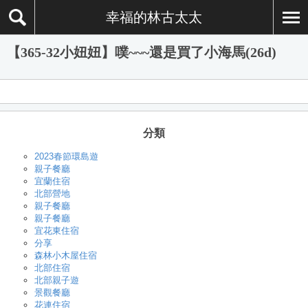
幸福的林古太太
【365-32小妞妞】噗~~~還是買了小海馬(26d)
分類
2023春節環島遊
親子餐廳
宜蘭住宿
北部營地
親子餐廳
親子餐廳
宜花東住宿
分享
森林小木屋住宿
北部住宿
北部親子遊
景觀餐廳
花連住宿