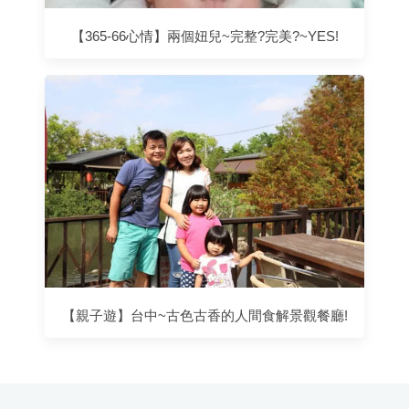
【365-66心情】兩個妞兒~完整?完美?~YES!
【親子遊】台中~古色古香的人間食解景觀餐廳!