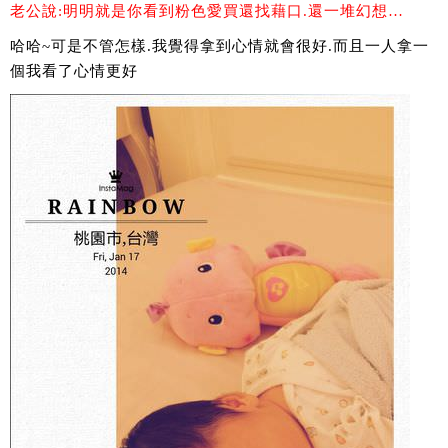
老公說:明明就是你看到粉色愛買還找藉口.還一堆幻想…
哈哈~可是不管怎樣.我覺得拿到心情就會很好.而且一人拿一
個我看了心情更好