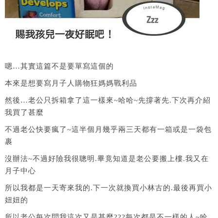
嗯…其實這篇不是要單寫這個的
本來是想要寫月子人購物狂媽媽戰利品
然後…老公只拆箱拿了這一樣來~哈哈~先撐著先.下次再介紹
我買了甚麼
不過老公快要瘋了~這半個月幾乎兩三天都有一箱或是一袋包
裹
沒辦法~不過好險我很聰明.畢竟知道是老公要搬上樓.我又在
月子中心
所以我都是一天寄來我的.下一次就換買小林古的.最後再買小
妞妞的
所以老公每次問我這次又是甚麼???每次都是不一樣的人~哈