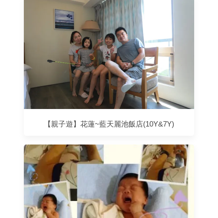
【親子遊】花蓮~藍天麗池飯店(10Y&7Y)