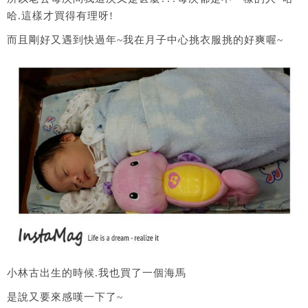
哈.這樣才買得有理呀!
而且剛好又遇到快過年~我在月子中心挑衣服挑的好爽喔~
小林古出生的時候.我也買了一個海馬
是說又要來感嘆一下了~