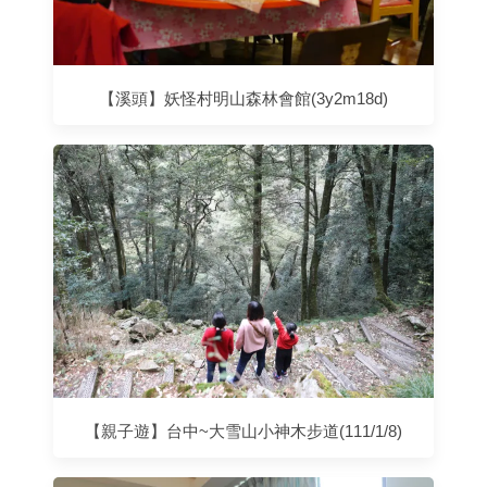
【溪頭】妖怪村明山森林會館(3y2m18d)
【親子遊】台中~大雪山小神木步道(111/1/8)