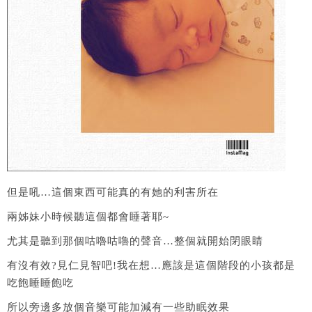
但是吼…這個東西可能真的有她的利害所在
兩姊妹小時候聽這個都會睡著耶~
尤其是聽到那個咕嚕咕嚕的聲音…整個就開始閉眼睛
有沒有效?見仁見智吧!我在想…應該是這個階段的小孩都是
吃飽睡睡飽吃
所以旁邊多放個音樂可能加減有一些助眠效果