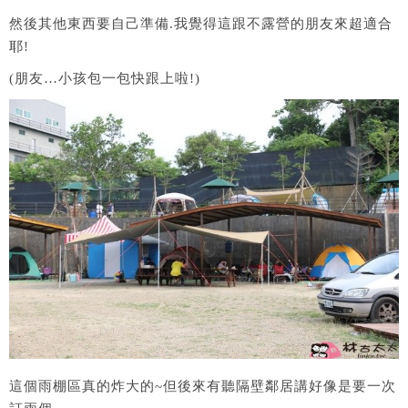
然後其他東西要自己準備.我覺得這跟不露營的朋友來超適合
耶!
(朋友…小孩包一包快跟上啦!)
這個雨棚區真的炸大的~但後來有聽隔壁鄰居講好像是要一次