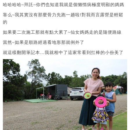
哈哈哈哈~拜託~你們也知道我就是個懶惰病極度明顯的媽媽
靠么~我其實沒有那麼骨力先跑一趟啦!對我而言露營是輕鬆
的
如果要二次施工那就有點大累了~仙女媽媽走的是隨便路線
當然~如果是順路經過看地形那就例外了
就這樣翻開筆記本…我就相中了這家常看到扛棒的小份美了