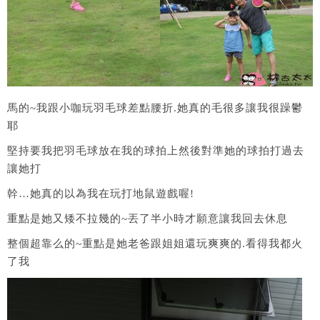
馬的~我跟小咖玩羽毛球差點腰折.她真的毛很多讓我很躁鬱
耶
堅持要我把羽毛球放在我的球拍上然後對準她的球拍打過去
讓她打
幹…她真的以為我在玩打地鼠遊戲喔!
重點是她又矮不拉幾的~丟了半小時才願意讓我回去休息
整個超靠么的~重點是她老爸跟姐姐還玩爽爽的.看得我都火
了我