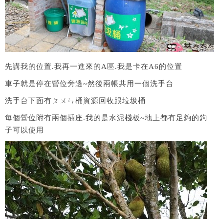
先講我的位置.我再一進來的A區.我是卡在A6的位置
車子就是停在營位旁邊~然後兩帳共用一個洗手台
洗手台下面有ㄆㄨㄣ桶資源回收跟垃圾桶
每個營位附有兩個插座.我的是水泥棧板~地上都有足夠的鉤
子可以使用