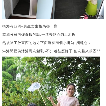
衛浴有四間~男生女生格局都一樣
乾濕分離的炸舒服的說.一進去乾區鋪上木板
然後除了放東西的地方下面還有兩個小掛勾~糾乾心ㄟ
淋浴間提供沐浴乳洗髮乳~不知道甚麼牌子.但洗起來很香耶!