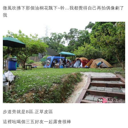
微風吹拂下那個油桐花飄下~幹…我都覺得自己再拍偶像劇了
我
步道旁就是B區.正草皮區
這裡吆喝個三五好友一起露會很棒