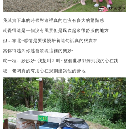
我其實下車的時候對這裡真的也沒有多大的驚豔感
就覺得這是一個沒有風景但是風吹起來很舒服的地方
但…靠北~感情是要慢慢培養這句話真的很實在
當你待越久你越會發現這裡的奧妙~
就一種…妙妙妙~我想叫叫叫~整個世界都聽到我的心在跳
嗯…老闆真的有用心在規劃建築他的營地