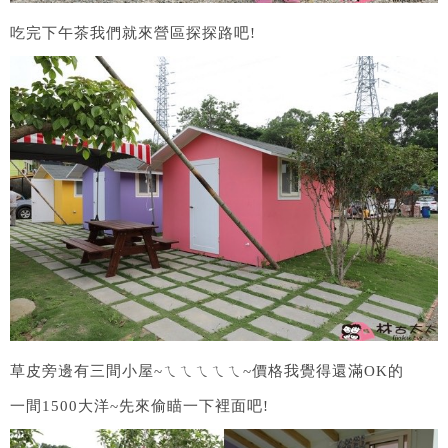
吃完下午茶我們就來營區探探路吧!
草皮旁邊有三間小屋~ㄟㄟㄟㄟㄟ~價格我覺得還滿OK的
一間1500大洋~先來偷瞄一下裡面吧!