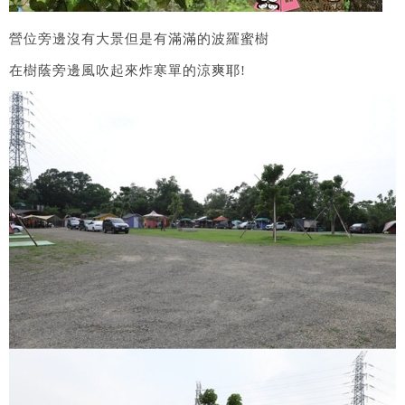
營位旁邊沒有大景但是有滿滿的波羅蜜樹
在樹蔭旁邊風吹起來炸寒單的涼爽耶!