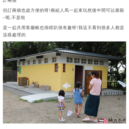
訂兩個
但訂兩個也超方便的呀!兩組人馬一起來玩然後中間可以廝殺
~呃.不是啦
是一起共用客廳帳也很瞎趴很有趣呀!我這天看到很多人都是
這樣處理的