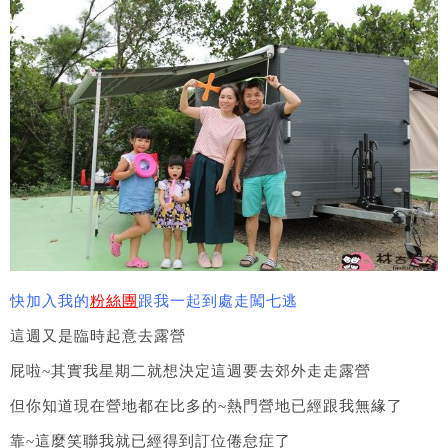
快加入我的
粉絲團
跟我一起到處走闖七逃
這週又是臨時起意去露營
屁啦~其實我星期二就想決定這週要去郊外走走露營
但你知道現在營地都在比多的~熱門營地已經跟我無緣了
靠~這麼笑聯我就已經得到訂位倦怠症了