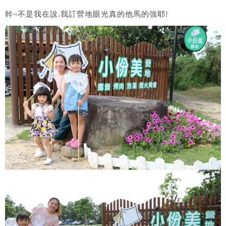
幹~不是我在說.我訂營地眼光真的他馬的強耶!