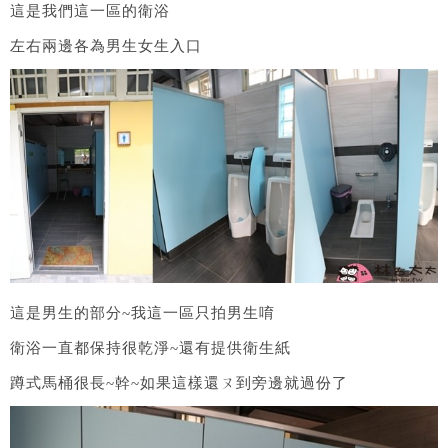
這是我們這一區的衛浴
左右兩邊各為男生女生入口
這是男生的部分~我這一區只拍男生唷
衛浴一直都保持很乾淨~還有提供衛生紙
蹲式馬桶很長~幹~如果這樣還ㄡ到旁邊就過份了