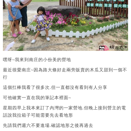
嘿呀~我來到南庄的小份美的營地
最近很愛南庄~因為路大條好走兩旁販賣的木瓜又甜到一個不
行
這個扛棒我看了很多次.但一直都沒有看到有人分享
可他確實一直在我的筆記本裡面~
星期四早上我本來訂了內灣的一家營地.但晚上接到營主的電
話說我拉箱子可能需要先去看地形
先請我們週六不要進場.確認地形之後再過去