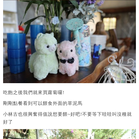
吃飽之後我們就來買蘿蔔囉!
剛剛點餐看到可以餵食外面的草泥馬
小林古也很興奮得值說想要餵~好吧!不要等下哇哇叫沒種就
好了