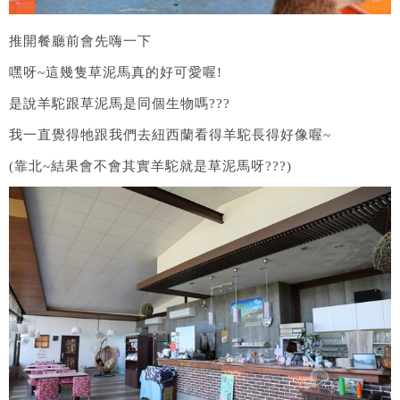
推開餐廳前會先嗨一下
嘿呀~這幾隻草泥馬真的好可愛喔!
是說羊駝跟草泥馬是同個生物嗎???
我一直覺得牠跟我們去紐西蘭看得羊駝長得好像喔~
(靠北~結果會不會其實羊駝就是草泥馬呀???)