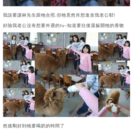
我說要讓林先生跟牠合照.但牠竟然肖想進攻我老公耶!
好險我老公沒有想要外遇的fu~知道要往後退躲開牠的香吻
然後剛好到牠要喝奶的時間了