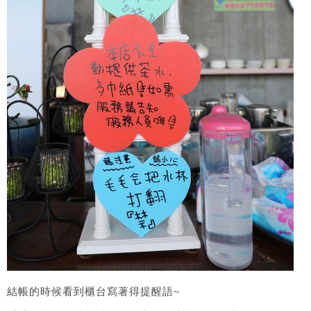
結帳的時候看到櫃台寫著得提醒語~