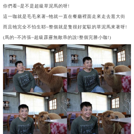
你們看~是不是超級草泥馬的呀!
這一咖就是毛毛來著~牠就一直在餐廳裡面走來走去逛大街
而且牠完全不怕生耶~整個就是隻很好駕馭的草泥馬來著呀!
(馬的~不誇張~超級霹靂無敵乖的說!整個完勝小咖!)