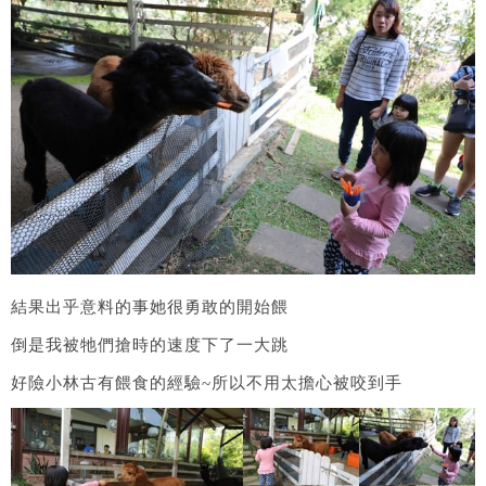
結果出乎意料的事她很勇敢的開始餵
倒是我被牠們搶時的速度下了一大跳
好險小林古有餵食的經驗~所以不用太擔心被咬到手