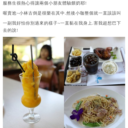
服務生很熱心得讓兩個小朋友體驗餵奶耶!
喔賣尬~小林古倒是很樂在其中.然後小咖整個就一直該該叫
一副我好怕你別過來的樣子~一直黏在我身上.害我超想巴下
去的說!