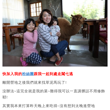
快加入我的
粉絲團
跟我一起到處走闖七逃
離開營地之後我們就來找草泥馬玩了!
沒辦法~這完全就是我的菜~難得我可以一直講髒話不用修飾
耶!
其實我本來打算昨天晚上來吃得~沒有想到太晚進營地