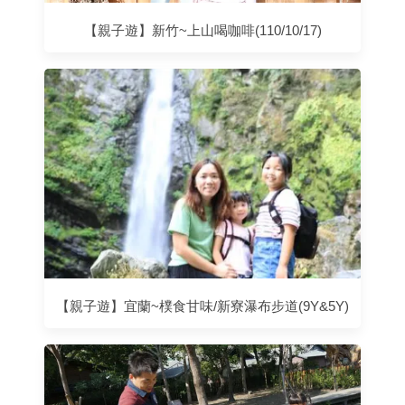
【親子遊】新竹~上山喝咖啡(110/10/17)
【親子遊】宜蘭~樸食甘味/新寮瀑布步道(9Y&5Y)