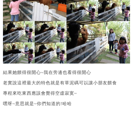
結果她餵得很開心~我在旁邊也看得很開心
老實說這裡最大的特色就是有草泥碼可以讓小朋友餵食
專程來吃東西應該會覺得空虛寂寞~
嘿呀~意思就是~你們知道的!哈哈