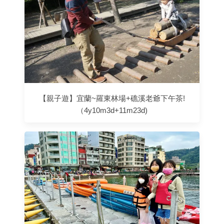
【親子遊】宜蘭~羅東林場+礁溪老爺下午茶!
（4y10m3d+11m23d)