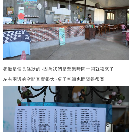
餐廳是個長條狀的~因為我們是營業時間一開就殺來了
左右兩邊的空間其實很大~桌子空細也間隔得很寬