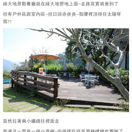
綠大地景觀餐廳就在綠大地營地上面~走路其實就會到了
但有戶外區跟室內區~但日頭赤炎炎~我哪裡頂得住太陽呀
我?!
當然拉著兩小繼續往裡面走
旁邊這一窟有一個小滑梯~但很瞎趴得是滑梯樓梯也掰咖了