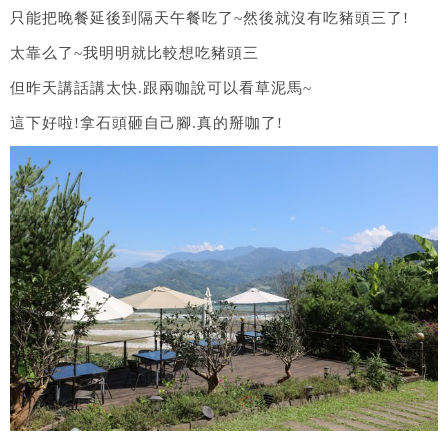
只能把晚餐延後到隔天午餐吃了~然後就沒有吃豬頭三了!
太靠么了~我明明就比較想吃豬頭三
但昨天講話講太快.跟兩咖說可以看草泥馬~
這下好啦!拿石頭砸自己腳.真的掰咖了!