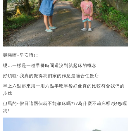
喔嗨唷~早安唷!!!
呃…一樣是一種早餐時間還沒到就起床的概念
好煩喔~我真的覺得我們家的作息是適合住飯店
早上六點起來用一用六點半吃早餐好像真的比較符合我們的
步伐
但馬的~假日這兩個就不能賴床嗎???為什麼不賴床呀?好怒喔
我!