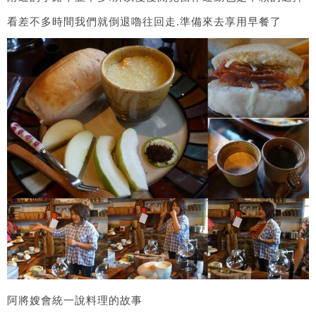
看差不多時間我們就倒退嚕往回走.準備來去享用早餐了
阿將嫂會統一說料理的故事