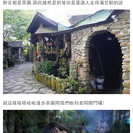
附近都是茶園.因此雖然是斜坡但是還讓人走得滿甘願的說
就這樣嘻嘻哈哈漫步茶園間我們盼到老闆開門囉!