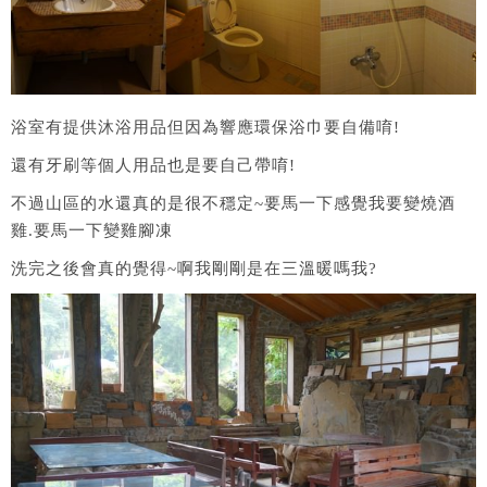
浴室有提供沐浴用品但因為響應環保浴巾要自備唷!
還有牙刷等個人用品也是要自己帶唷!
不過山區的水還真的是很不穩定~要馬一下感覺我要變燒酒
雞.要馬一下變雞腳凍
洗完之後會真的覺得~啊我剛剛是在三溫暖嗎我?