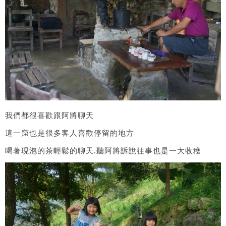
我們都很喜歡跟阿將聊天
這一窟也是很多客人喜歡停留的地方
喝著現泡的茶輕鬆的聊天.聽阿將訴說往事也是一大收穫