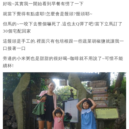
好啦~其實我一開始看到早餐有愣了一下
就當下覺得有點虛耶!怎麼會是饅頭?饅頭耶~
但馬的~一咬下去整個嚇死了.這也太Q彈了吧!當下立馬訂了
30個宅配回家
這饅頭是手工的.裡面只有包培根跟一些蔬菜胡椒鹽就讓我一
口接著一口
旁邊的小米粥也是甜甜的很好喝~咖啡就不用說了~可惜不能
續杯!