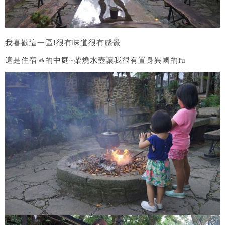
我喜歡這一區!很有味道很有感覺
這是住宿區的中庭~柴燒水壺讓我很有置身異國的fu