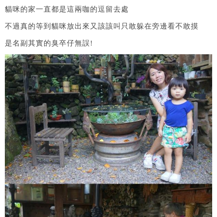
貓咪的家一直都是這兩咖的逗留去處
不過真的等到貓咪放出來又該該叫只敢躲在旁邊看不敢摸
是名副其實的臭卒仔無誤!