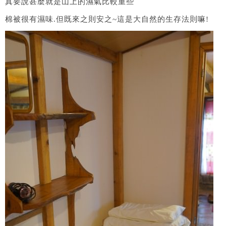
真要說甚麼就是山上的濕氣比較重些
棉被很有濕味.但既來之則安之~這是大自然的生存法則嘛!