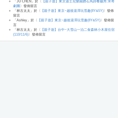
「
JU CHEN
」於〈
【親子遊】東京迪士尼樂園鑽石馬蹄餐廳秀:米奇
劇團
〉發佈留言
「
林古太太
」於〈
【親子遊】東京~越後湯澤玩雪趣(8Y&5Y)
〉發佈
留言
「
Ashley
」於〈
【親子遊】東京~越後湯澤玩雪趣(8Y&5Y)
〉發佈留
言
「
林古太太
」於〈
【親子遊】台中~大雪山一泊二食森林小木屋住宿
(110/11/6)
〉發佈留言