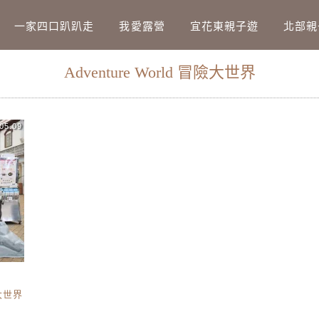
Main Menu
一家四口趴趴走
我愛露營
宜花東親子遊
北部親
Adventure World 冒險大世界
05.09
險大世界