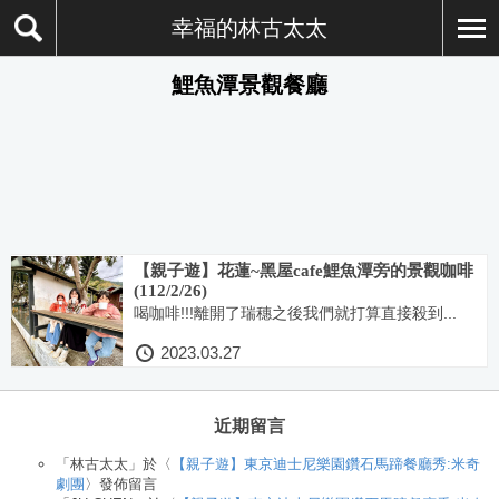
幸福的林古太太
鯉魚潭景觀餐廳
【親子遊】花蓮~黑屋cafe鯉魚潭旁的景觀咖啡
(112/2/26)
喝咖啡!!!離開了瑞穗之後我們就打算直接殺到...
2023.03.27
近期留言
「
林古太太
」於〈
【親子遊】東京迪士尼樂園鑽石馬蹄餐廳秀:米奇
劇團
〉發佈留言