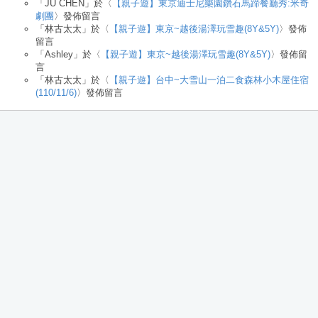
「
JU CHEN
」於〈
【親子遊】東京迪士尼樂園鑽石馬蹄餐廳秀:米奇
劇團
〉發佈留言
「
林古太太
」於〈
【親子遊】東京~越後湯澤玩雪趣(8Y&5Y)
〉發佈
留言
「
Ashley
」於〈
【親子遊】東京~越後湯澤玩雪趣(8Y&5Y)
〉發佈留
言
「
林古太太
」於〈
【親子遊】台中~大雪山一泊二食森林小木屋住宿
(110/11/6)
〉發佈留言