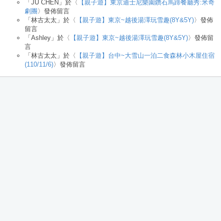
「
JU CHEN
」於〈
【親子遊】東京迪士尼樂園鑽石馬蹄餐廳秀:米奇
劇團
〉發佈留言
「
林古太太
」於〈
【親子遊】東京~越後湯澤玩雪趣(8Y&5Y)
〉發佈
留言
「
Ashley
」於〈
【親子遊】東京~越後湯澤玩雪趣(8Y&5Y)
〉發佈留
言
「
林古太太
」於〈
【親子遊】台中~大雪山一泊二食森林小木屋住宿
(110/11/6)
〉發佈留言