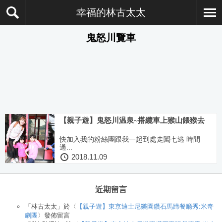
幸福的林古太太
鬼怒川覽車
【親子遊】鬼怒川温泉~搭纜車上猴山餵猴去
快加入我的粉絲團跟我一起到處走闖七逃 時間
過...
2018.11.09
近期留言
「
林古太太
」於〈
【親子遊】東京迪士尼樂園鑽石馬蹄餐廳秀:米奇
劇團
〉發佈留言