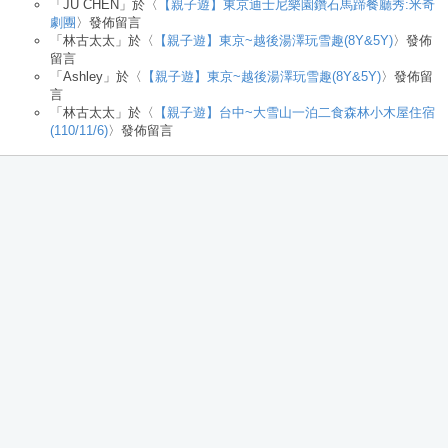
「
JU CHEN
」於〈
【親子遊】東京迪士尼樂園鑽石馬蹄餐廳秀:米奇
劇團
〉發佈留言
「
林古太太
」於〈
【親子遊】東京~越後湯澤玩雪趣(8Y&5Y)
〉發佈
留言
「
Ashley
」於〈
【親子遊】東京~越後湯澤玩雪趣(8Y&5Y)
〉發佈留
言
「
林古太太
」於〈
【親子遊】台中~大雪山一泊二食森林小木屋住宿
(110/11/6)
〉發佈留言