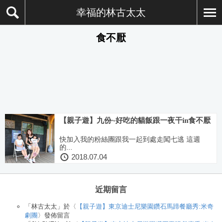
幸福的林古太太
食不厭
【親子遊】九份~好吃的貓飯跟一夜干in食不厭
快加入我的粉絲團跟我一起到處走闖七逃 這週
的...
2018.07.04
近期留言
「
林古太太
」於〈
【親子遊】東京迪士尼樂園鑽石馬蹄餐廳秀:米奇
劇團
〉發佈留言