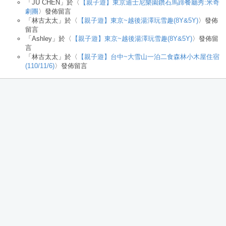
「
JU CHEN
」於〈
【親子遊】東京迪士尼樂園鑽石馬蹄餐廳秀:米奇
劇團
〉發佈留言
「
林古太太
」於〈
【親子遊】東京~越後湯澤玩雪趣(8Y&5Y)
〉發佈
留言
「
Ashley
」於〈
【親子遊】東京~越後湯澤玩雪趣(8Y&5Y)
〉發佈留
言
「
林古太太
」於〈
【親子遊】台中~大雪山一泊二食森林小木屋住宿
(110/11/6)
〉發佈留言