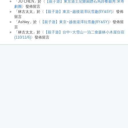
「
JU CHEN
」於〈
【親子遊】東京迪士尼樂園鑽石馬蹄餐廳秀:米奇
劇團
〉發佈留言
「
林古太太
」於〈
【親子遊】東京~越後湯澤玩雪趣(8Y&5Y)
〉發佈
留言
「
Ashley
」於〈
【親子遊】東京~越後湯澤玩雪趣(8Y&5Y)
〉發佈留
言
「
林古太太
」於〈
【親子遊】台中~大雪山一泊二食森林小木屋住宿
(110/11/6)
〉發佈留言