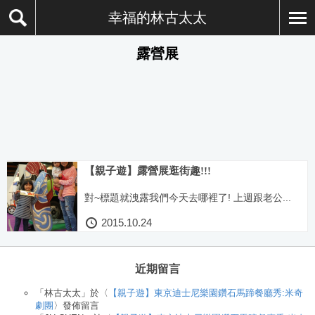
幸福的林古太太
露營展
【親子遊】露營展逛街趣!!!
對~標題就洩露我們今天去哪裡了! 上週跟老公...
2015.10.24
近期留言
「
林古太太
」於〈
【親子遊】東京迪士尼樂園鑽石馬蹄餐廳秀:米奇
劇團
〉發佈留言